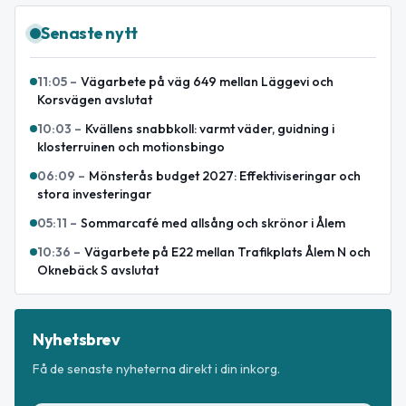
Senaste nytt
11:05
–
Vägarbete på väg 649 mellan Läggevi och
Korsvägen avslutat
10:03
–
Kvällens snabbkoll: varmt väder, guidning i
klosterruinen och motionsbingo
06:09
–
Mönsterås budget 2027: Effektiviseringar och
stora investeringar
05:11
–
Sommarcafé med allsång och skrönor i Ålem
10:36
–
Vägarbete på E22 mellan Trafikplats Ålem N och
Oknebäck S avslutat
Nyhetsbrev
Få de senaste nyheterna direkt i din inkorg.