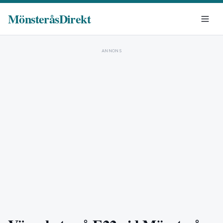
MönsteråsDirekt
ANNONS