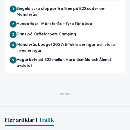
Singelolycka stoppar trafiken på E22 söder om
1
Mönsterås
Hundattack i Mönsterås – fyra får döda
2
Dans på Kaffetorpets Camping
3
Mönsterås budget 2027: Effektiviseringar och stora
4
investeringar
Vägarbete på E22 mellan Haraldsmåla och Ålem S
5
avslutat
ANNONS
Fler artiklar i
Trafik