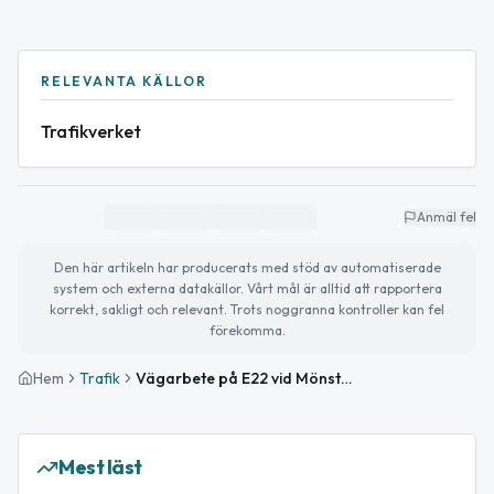
RELEVANTA KÄLLOR
Trafikverket
Anmäl fel
Den här artikeln har producerats med stöd av automatiserade
system och externa datakällor. Vårt mål är alltid att rapportera
korrekt, sakligt och relevant. Trots noggranna kontroller kan fel
förekomma.
Hem
Trafik
Vägarbete på E22 vid Mönsterås påverkar trafiken mot Norrköping
Mest läst