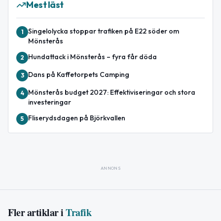
Mest läst
Singelolycka stoppar trafiken på E22 söder om
1
Mönsterås
Hundattack i Mönsterås – fyra får döda
2
Dans på Kaffetorpets Camping
3
Mönsterås budget 2027: Effektiviseringar och stora
4
investeringar
Fliserydsdagen på Björkvallen
5
ANNONS
Fler artiklar i
Trafik