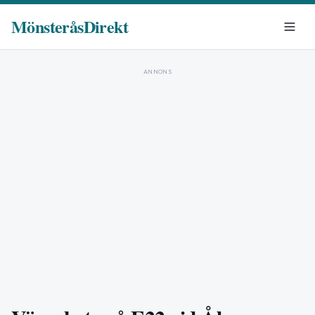
MönsteråsDirekt
ANNONS