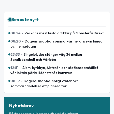
Senaste nytt
08:24
–
Veckans mest lästa artiklar på MönsteråsDirekt
08:20
–
Dagens snabba: sommarvärme, drive-in bingo
och temadagar
23:33
–
Singelolycka stänger väg 34 mellan
Sandbäckshult och Värlebo
12:51
–
Ålem: kyrkbyn, Alsterån och stationssamhället –
vår lokala pärla i Mönsterås kommun
08:19
–
Dagens snabba: soligt väder och
sommarhändelser att planera för
Nyhetsbrev
Få de senaste nyheterna direkt i din inkorg.