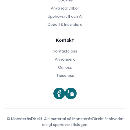
Cookies
Användarvillkor
Upphovsrätt och AI
Debatt & Insändare
Kontakt
Kontakta oss
Annonsera
Om oss
Tipsa oss
©
MönsteråsDirekt
. Allt material på
MönsteråsDirekt
är skyddat
enligt upphovsrättslagen.