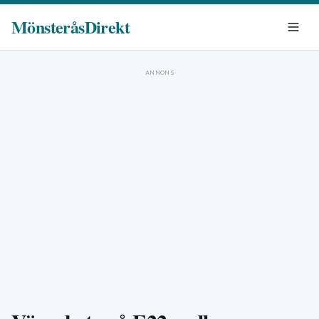
MönsteråsDirekt
ANNONS