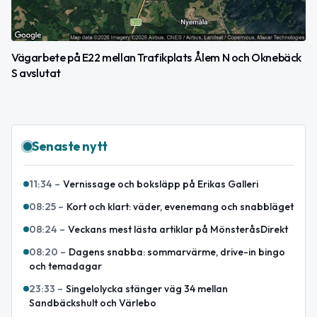
Vägarbete på E22 mellan Trafikplats Ålem N och Oknebäck
S avslutat
Senaste nytt
11:34
–
Vernissage och boksläpp på Erikas Galleri
08:25
–
Kort och klart: väder, evenemang och snabbläget
08:24
–
Veckans mest lästa artiklar på MönsteråsDirekt
08:20
–
Dagens snabba: sommarvärme, drive-in bingo
och temadagar
23:33
–
Singelolycka stänger väg 34 mellan
Sandbäckshult och Värlebo