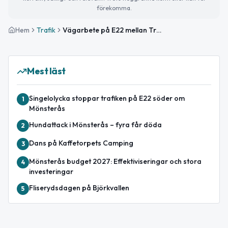
förekomma.
Hem
Trafik
Vägarbete på E22 mellan Trafikplats Kalmar N och Vånevik avslutat
Mest läst
Singelolycka stoppar trafiken på E22 söder om
1
Mönsterås
Hundattack i Mönsterås – fyra får döda
2
Dans på Kaffetorpets Camping
3
Mönsterås budget 2027: Effektiviseringar och stora
4
investeringar
Fliserydsdagen på Björkvallen
5