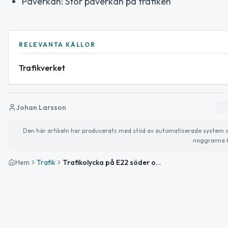
Påverkan: Stor påverkan på trafiken
RELEVANTA KÄLLOR
Trafikverket
Johan Larsson
Den här artikeln har producerats med stöd av automatiserade system och 
noggranna k
Hem
Trafik
Trafikolycka på E22 söder om Ålem med stor påverkan