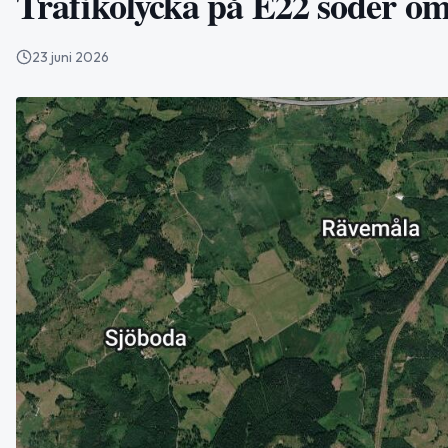
Trafikolycka på E22 söder o
23 juni 2026