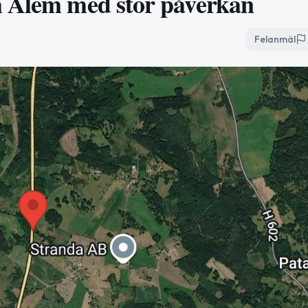
m Ålem med stor påverkan
Felanmäl