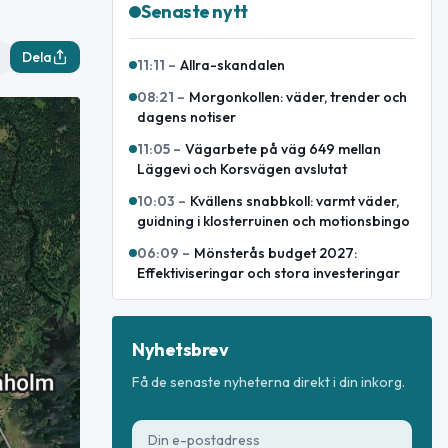
Senaste nytt
Dela
11:11
–
Allra-skandalen
08:21
–
Morgonkollen: väder, trender och
dagens notiser
11:05
–
Vägarbete på väg 649 mellan
Läggevi och Korsvägen avslutat
10:03
–
Kvällens snabbkoll: varmt väder,
guidning i klosterruinen och motionsbingo
06:09
–
Mönsterås budget 2027:
Effektiviseringar och stora investeringar
Nyhetsbrev
Få de senaste nyheterna direkt i din inkorg.