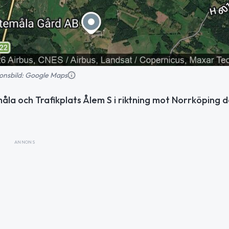
tionsbild: Google Maps
åla och Trafikplats Ålem S i riktning mot Norrköping d
ANNONS