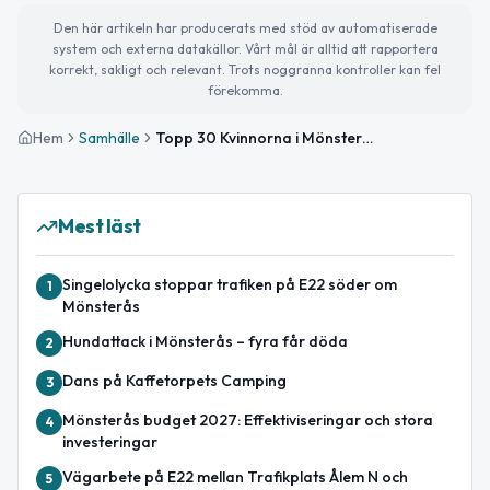
Den här artikeln har producerats med stöd av automatiserade
system och externa datakällor. Vårt mål är alltid att rapportera
korrekt, sakligt och relevant. Trots noggranna kontroller kan fel
förekomma.
Hem
Samhälle
Topp 30 Kvinnorna i Mönsterås med högst taxerad inkomst
Mest läst
Singelolycka stoppar trafiken på E22 söder om
1
Mönsterås
Hundattack i Mönsterås – fyra får döda
2
Dans på Kaffetorpets Camping
3
Mönsterås budget 2027: Effektiviseringar och stora
4
investeringar
Vägarbete på E22 mellan Trafikplats Ålem N och
5