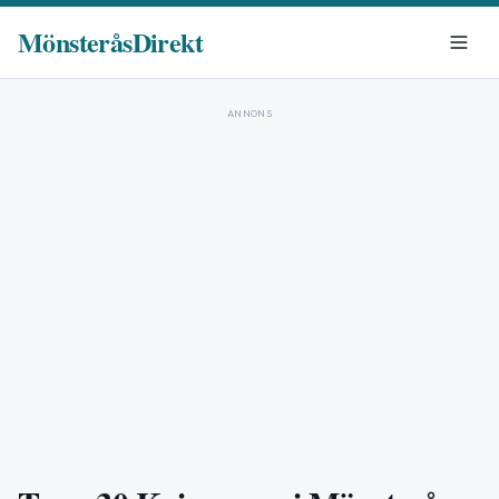
MönsteråsDirekt
ANNONS