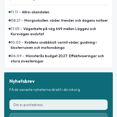
11:11
–
Allra-skandalen
08:21
–
Morgonkollen: väder, trender och dagens notiser
11:05
–
Vägarbete på väg 649 mellan Läggevi och
Korsvägen avslutat
10:03
–
Kvällens snabbkoll: varmt väder, guidning i
klosterruinen och motionsbingo
06:09
–
Mönsterås budget 2027: Effektiviseringar och
stora investeringar
Nyhetsbrev
Få de senaste nyheterna direkt i din inkorg.