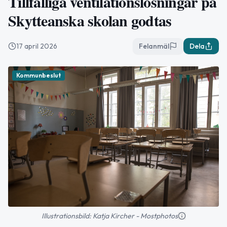
Tillfälliga ventilationslösningar på
Skytteanska skolan godtas
17 april 2026
Felanmäl
Dela
Kommunbeslut
Illustrationsbild: Katja Kircher - Mostphotos