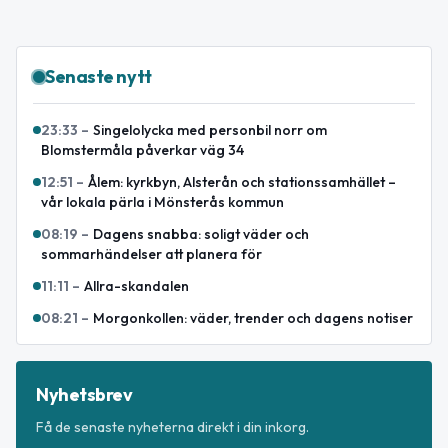
Senaste nytt
23:33
–
Singelolycka med personbil norr om
Blomstermåla påverkar väg 34
12:51
–
Ålem: kyrkbyn, Alsterån och stationssamhället –
vår lokala pärla i Mönsterås kommun
08:19
–
Dagens snabba: soligt väder och
sommarhändelser att planera för
11:11
–
Allra-skandalen
08:21
–
Morgonkollen: väder, trender och dagens notiser
Nyhetsbrev
Få de senaste nyheterna direkt i din inkorg.