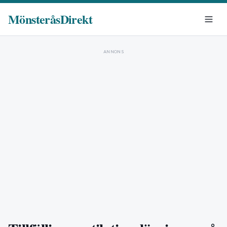
MönsteråsDirekt
ANNONS