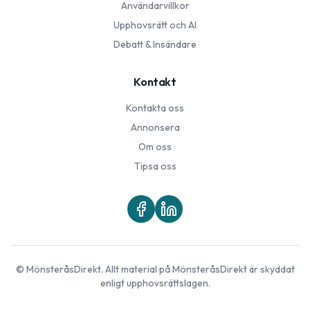
Användarvillkor
Upphovsrätt och AI
Debatt & Insändare
Kontakt
Kontakta oss
Annonsera
Om oss
Tipsa oss
©
MönsteråsDirekt
. Allt material på
MönsteråsDirekt
är skyddat
enligt upphovsrättslagen.