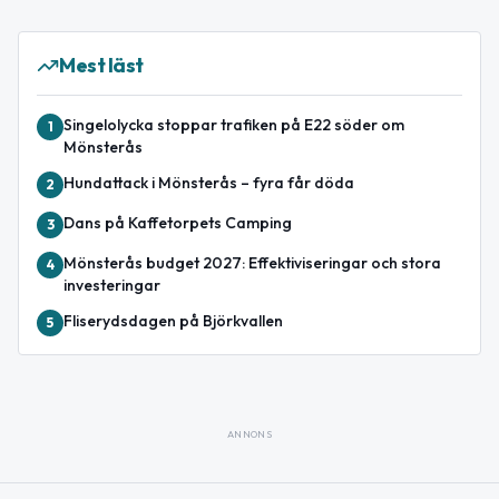
Mest läst
Singelolycka stoppar trafiken på E22 söder om
1
Mönsterås
Hundattack i Mönsterås – fyra får döda
2
Dans på Kaffetorpets Camping
3
Mönsterås budget 2027: Effektiviseringar och stora
4
investeringar
Fliserydsdagen på Björkvallen
5
ANNONS