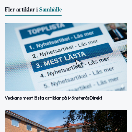
Fler artiklar i
Samhälle
Veckans mest lästa artiklar på MönsteråsDirekt