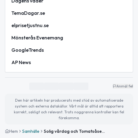
Dagens väder
TemaDagar.se
elprisetjustnu.se
Mönsterås Evenemang
GoogleTrends
AP News
Anmäl fel
Den här artikeln har producerats med stöd av automatiserade
system och externa datakällor. Vårt mål är alltid att rapportera
korrekt, sakligt och relevant. Trots noggranna kontroller kan fel
förekomma.
Hem
Samhälle
Solig vårdag och Tomatsåsens dag – detta händer idag