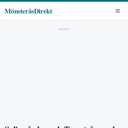
MönsteråsDirekt
ANNONS