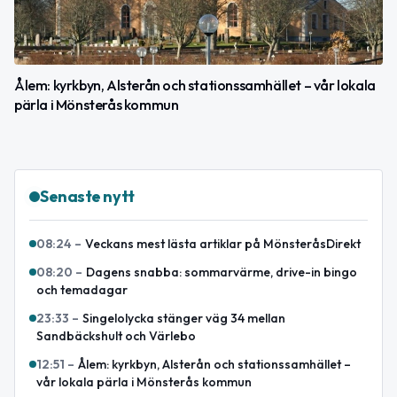
Ålem: kyrkbyn, Alsterån och stationssamhället – vår lokala
pärla i Mönsterås kommun
Senaste nytt
08:24
–
Veckans mest lästa artiklar på MönsteråsDirekt
08:20
–
Dagens snabba: sommarvärme, drive-in bingo
och temadagar
23:33
–
Singelolycka stänger väg 34 mellan
Sandbäckshult och Värlebo
12:51
–
Ålem: kyrkbyn, Alsterån och stationssamhället –
vår lokala pärla i Mönsterås kommun