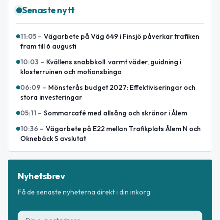
Senaste nytt
11:05
–
Vägarbete på Väg 649 i Finsjö påverkar trafiken
fram till 6 augusti
10:03
–
Kvällens snabbkoll: varmt väder, guidning i
klosterruinen och motionsbingo
06:09
–
Mönsterås budget 2027: Effektiviseringar och
stora investeringar
05:11
–
Sommarcafé med allsång och skrönor i Ålem
10:36
–
Vägarbete på E22 mellan Trafikplats Ålem N och
Oknebäck S avslutat
Nyhetsbrev
Få de senaste nyheterna direkt i din inkorg.