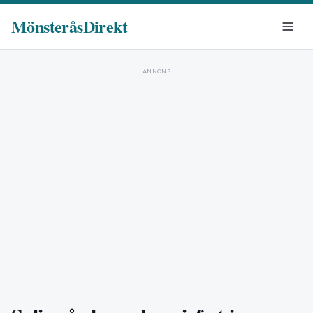
MönsteråsDirekt
ANNONS