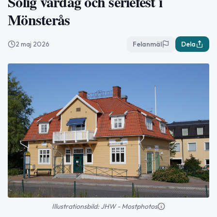
Solig vårdag och seriefest i
Mönsterås
2 maj 2026
Felanmäl
Dela
Illustrationsbild: JHW - Mostphotos