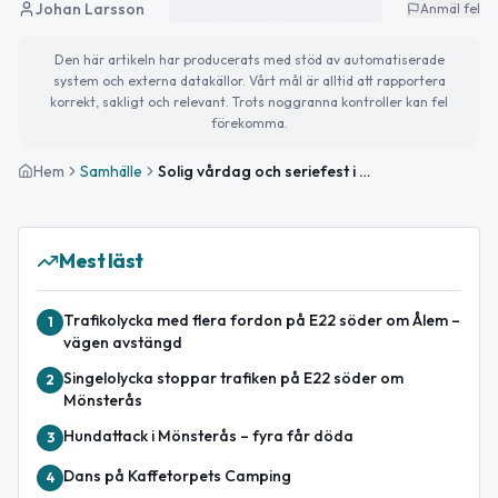
Johan Larsson
Anmäl fel
Den här artikeln har producerats med stöd av automatiserade
system och externa datakällor. Vårt mål är alltid att rapportera
korrekt, sakligt och relevant. Trots noggranna kontroller kan fel
förekomma.
Hem
Samhälle
Solig vårdag och seriefest i Mönsterås
Mest läst
Trafikolycka med flera fordon på E22 söder om Ålem –
1
vägen avstängd
Singelolycka stoppar trafiken på E22 söder om
2
Mönsterås
Hundattack i Mönsterås – fyra får döda
3
Dans på Kaffetorpets Camping
4