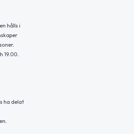
n hålls i
nskaper
rsoner.
h 19.00.
s ha delat
en.