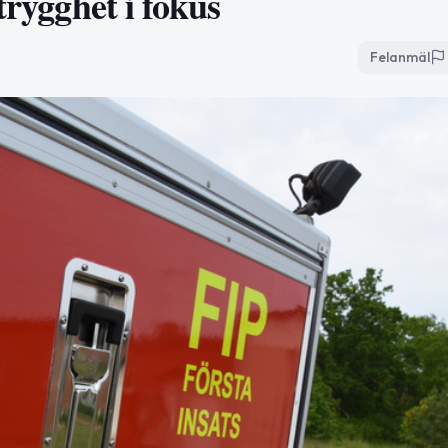
trygghet i fokus
Felanmäl