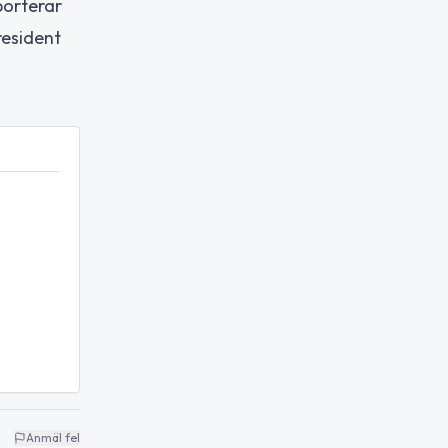
porterar
resident
Anmäl fel