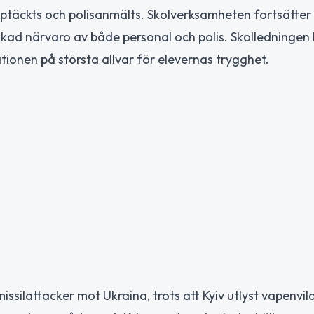
upptäckts och polisanmälts. Skolverksamheten fortsätte
kad närvaro av både personal och polis. Skolledningen
ationen på största allvar för elevernas trygghet.
ssilattacker mot Ukraina, trots att Kyiv utlyst vapenvila