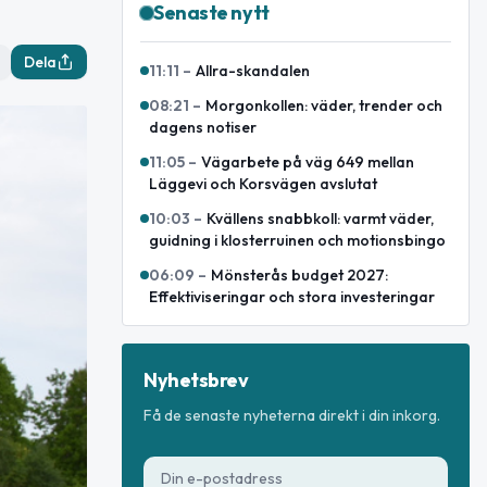
Senaste nytt
Dela
11:11
–
Allra-skandalen
08:21
–
Morgonkollen: väder, trender och
dagens notiser
11:05
–
Vägarbete på väg 649 mellan
Läggevi och Korsvägen avslutat
10:03
–
Kvällens snabbkoll: varmt väder,
guidning i klosterruinen och motionsbingo
06:09
–
Mönsterås budget 2027:
Effektiviseringar och stora investeringar
Nyhetsbrev
Få de senaste nyheterna direkt i din inkorg.