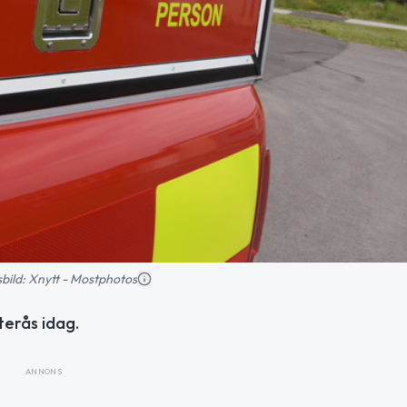
nsbild: Xnytt - Mostphotos
terås idag.
ANNONS