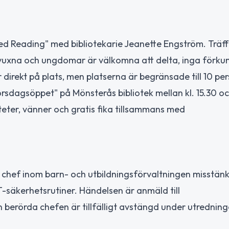
ed Reading" med bibliotekarie Jeanette Engström. Träffe
 vuxna och ungdomar är välkomna att delta, inga förku
r direkt på plats, men platserna är begränsade till 10 pe
rsdagsöppet" på Mönsterås bibliotek mellan kl. 15.30 oc
teter, vänner och gratis fika tillsammans med
 chef inom barn- och utbildningsförvaltningen misstänk
T-säkerhetsrutiner. Händelsen är anmäld till
 berörda chefen är tillfälligt avstängd under utredning