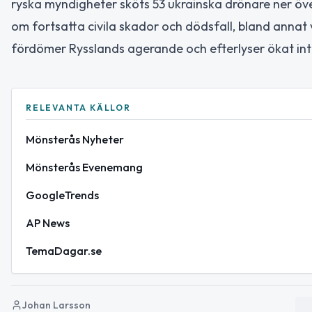
ryska myndigheter sköts 53 ukrainska drönare ner öv
om fortsatta civila skador och dödsfall, bland annat 
fördömer Rysslands agerande och efterlyser ökat inte
RELEVANTA KÄLLOR
Mönsterås Nyheter
Mönsterås Evenemang
GoogleTrends
AP News
TemaDagar.se
Johan Larsson