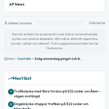
AP News
Johan Larsson
Anmäl fel
Den här artikeln har producerats med stöd av automatiserade
system och externa datakällor. Vårt mål är alltid att rapportera
korrekt, sakligt och relevant. Trots noggranna kontroller kan fel
förekomma.
Hem
Samhälle
Solig annandag pingst och boktips på biblioteket
Mest läst
Trafikolycka med flera fordon på E22 söder om Ålem –
1
vägen avstängd
Singelolycka stoppar trafiken på E22 söder om
2
Mönsterås