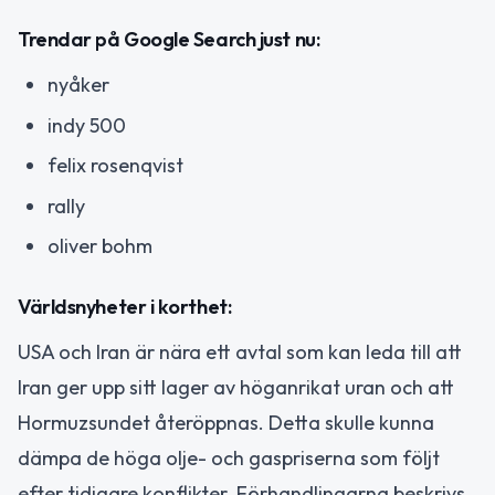
Trendar på Google Search just nu:
nyåker
indy 500
felix rosenqvist
rally
oliver bohm
Världsnyheter i korthet:
USA och Iran är nära ett avtal som kan leda till att
Iran ger upp sitt lager av höganrikat uran och att
Hormuzsundet återöppnas. Detta skulle kunna
dämpa de höga olje- och gaspriserna som följt
efter tidigare konflikter. Förhandlingarna beskrivs