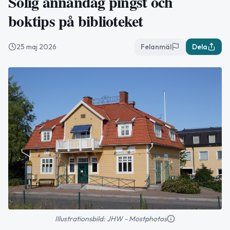
Solig annandag pingst och
boktips på biblioteket
25 maj 2026
Felanmäl
Dela
Illustrationsbild: JHW - Mostphotos