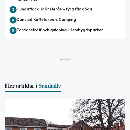
Hundattack i Mönsterås – fyra får döda
3
Dans på Kaffetorpets Camping
4
Fordonsträff och guidning i Hembygdsparken
5
ANNONS
Fler artiklar i
Samhälle