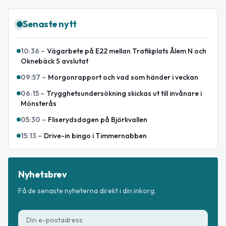
Senaste nytt
10:36
–
Vägarbete på E22 mellan Trafikplats Ålem N och
Oknebäck S avslutat
09:57
–
Morgonrapport och vad som händer i veckan
06:15
–
Trygghetsundersökning skickas ut till invånare i
Mönsterås
05:30
–
Fliserydsdagen på Björkvallen
15:13
–
Drive-in bingo i Timmernabben
Nyhetsbrev
Få de senaste nyheterna direkt i din inkorg.