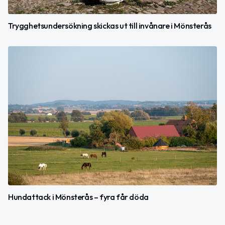
Trygghetsundersökning skickas ut till invånare i Mönsterås
Hundattack i Mönsterås – fyra får döda