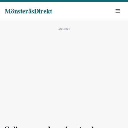
MönsteråsDirekt
ANNONS