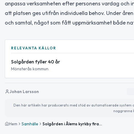
anpassa verksamheten efter personens vardag och intre
att platsen ges utifrån individuella behov. Under åre
och samtal, något som fått uppmärksamhet både natio
RELEVANTA KÄLLOR
Solgården fyller 40 år
Mönsterås kommun
Johan Larsson
Den här artikeln har producerats med stöd av automatiserade system och 
noggranna k
Hem
Samhälle
Solgården i Ålems kyrkby firar 40 år