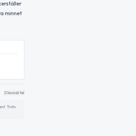
erställer
ra minnet
Anmäl fel
ant. Trots