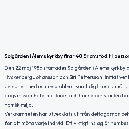
Solgården i Ålems kyrkby firar 40 år av stöd till pe
Den 22 maj 1986 startades Solgården i Ålems kyrkby
Hyckenberg Johansson och Siri Pettersson. Initiativ
personer med minnesproblem, samtidigt som anhöriga 
dagverksamheterna i länet och har sedan starten ha
hemlik miljö.
Verksamheten har utvecklats utifrån deltagarnas be
för att möta varje individ. Ett viktigt inslag är hembe