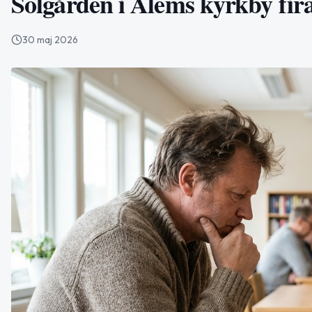
Solgården i Ålems kyrkby fira
30 maj 2026