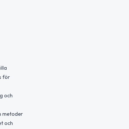
lla
s för
gg och
ch metoder
et och