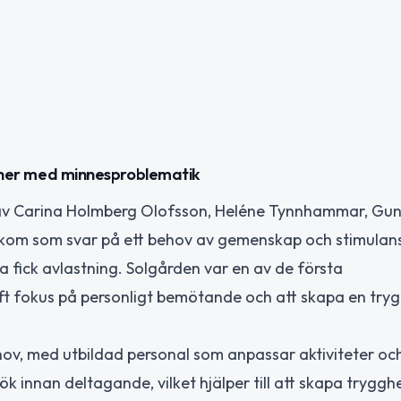
rsoner med minnesproblematik
 av Carina Holmberg Olofsson, Heléne Tynnhammar, Guni
et kom som svar på ett behov av gemenskap och stimulan
fick avlastning. Solgården var en av de första
ft fokus på personligt bemötande och att skapa en try
hov, med utbildad personal som anpassar aktiviteter o
sök innan deltagande, vilket hjälper till att skapa tryggh