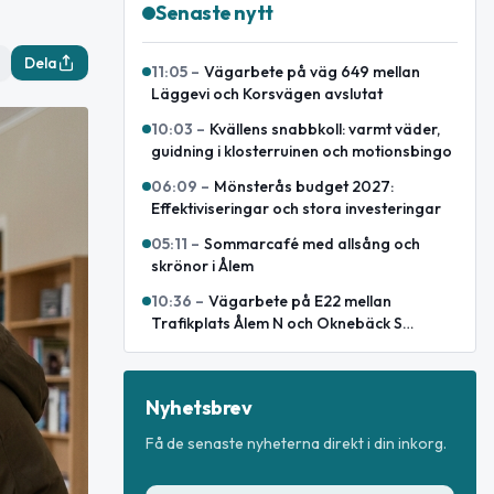
Senaste nytt
Dela
11:05
–
Vägarbete på väg 649 mellan
Läggevi och Korsvägen avslutat
10:03
–
Kvällens snabbkoll: varmt väder,
guidning i klosterruinen och motionsbingo
06:09
–
Mönsterås budget 2027:
Effektiviseringar och stora investeringar
05:11
–
Sommarcafé med allsång och
skrönor i Ålem
10:36
–
Vägarbete på E22 mellan
Trafikplats Ålem N och Oknebäck S
avslutat
Nyhetsbrev
Få de senaste nyheterna direkt i din inkorg.