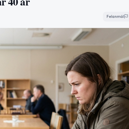
r 40 år
Felanmäl