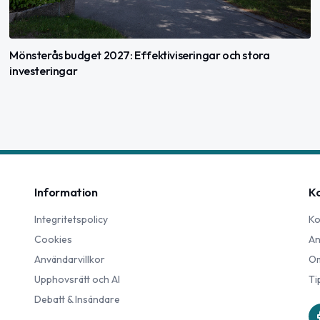
Mönsterås budget 2027: Effektiviseringar och stora
investeringar
Information
K
Integritetspolicy
Ko
Cookies
An
Användarvillkor
Om
Upphovsrätt och AI
Ti
Debatt & Insändare