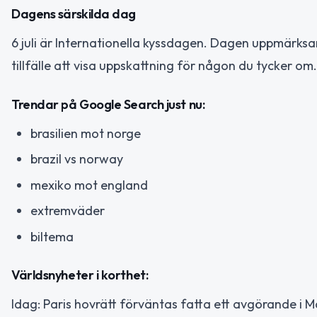
Dagens särskilda dag
6 juli är Internationella kyssdagen. Dagen uppmärksa
tillfälle att visa uppskattning för någon du tycker om.
Trendar på Google Search just nu:
brasilien mot norge
brazil vs norway
mexiko mot england
extremväder
biltema
Världsnyheter i korthet:
Idag: Paris hovrätt förväntas fatta ett avgörande i