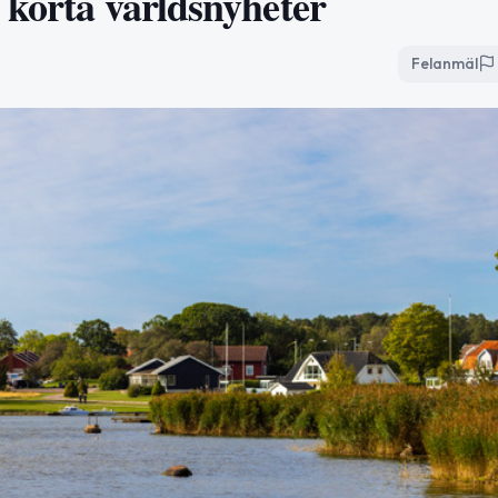
 korta världsnyheter
Felanmäl