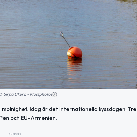
ild: Sirpa Ukura - Mostphotos
olnighet. Idag är det Internationella kyssdagen. Tre
e Pen och EU–Armenien.
ANNONS