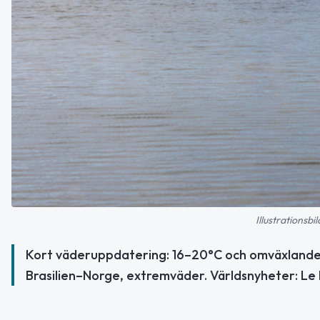
Illustrationsb
Kort väderuppdatering: 16–20°C och omväxlande m
Brasilien–Norge, extremväder. Världsnyheter: L