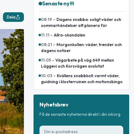
Senaste nytt
Dela
08:19
–
Dagens snabba: soligt väder och
sommarhändelser att planera för
11:11
–
Allra-skandalen
08:21
–
Morgonkollen: väder, trender och
dagens notiser
11:05
–
Vägarbete på väg 649 mellan
Läggevi och Korsvägen avslutat
10:03
–
Kvällens snabbkoll: varmt väder,
guidning i klosterruinen och motionsbingo
Nyhetsbrev
Få de senaste nyheterna direkt i din inkorg.