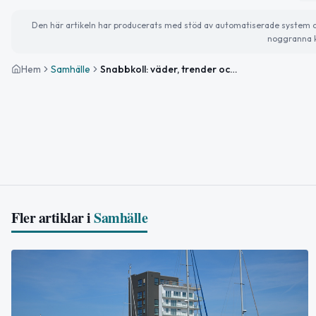
Den här artikeln har producerats med stöd av automatiserade system och 
noggranna k
Hem
Samhälle
Snabbkoll: väder, trender och korta världsnyheter
Fler artiklar i
Samhälle