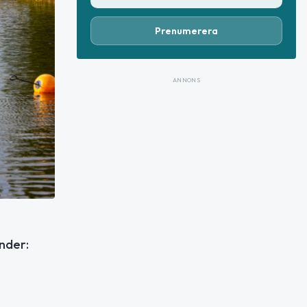
Prenumerera
ANNONS
nder: