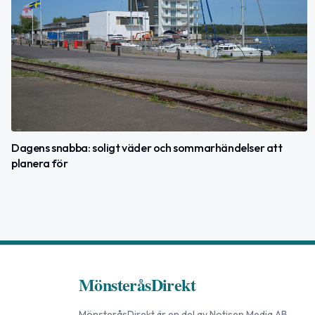
Dagens snabba: soligt väder och sommarhändelser att
planera för
MönsteråsDirekt
MönsteråsDirekt
är en del av
Notisen Media AB