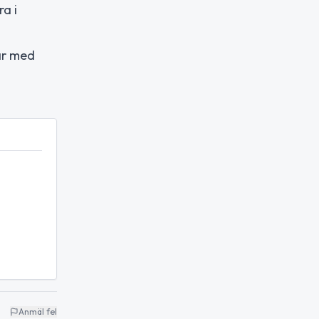
a i
ar med
Anmäl fel