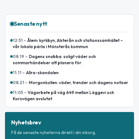
Senaste nytt
12:51
–
Ålem: kyrkbyn, Alsterån och stationssamhället –
vår lokala pärla i Mönsterås kommun
08:19
–
Dagens snabba: soligt väder och
sommarhändelser att planera för
11:11
–
Allra-skandalen
08:21
–
Morgonkollen: väder, trender och dagens notiser
11:05
–
Vägarbete på väg 649 mellan Läggevi och
Korsvägen avslutat
Nyhetsbrev
Få de senaste nyheterna direkt i din inkorg.