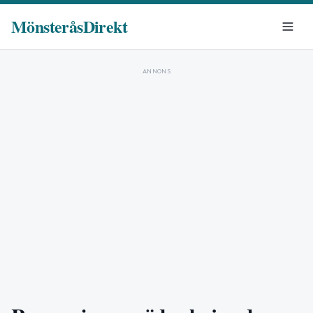
MönsteråsDirekt
ANNONS