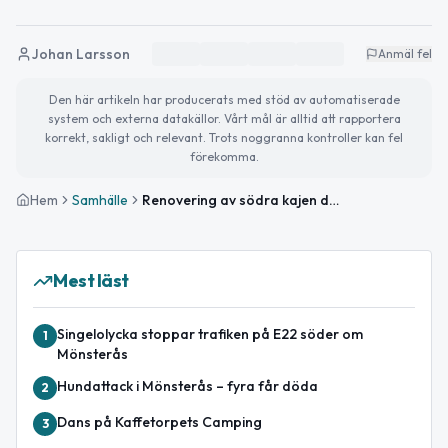
Johan Larsson
Anmäl fel
Den här artikeln har producerats med stöd av automatiserade
system och externa datakällor. Vårt mål är alltid att rapportera
korrekt, sakligt och relevant. Trots noggranna kontroller kan fel
förekomma.
Hem
Samhälle
Renovering av södra kajen dyrare i Mönsterås
Mest läst
Singelolycka stoppar trafiken på E22 söder om
1
Mönsterås
Hundattack i Mönsterås – fyra får döda
2
Dans på Kaffetorpets Camping
3