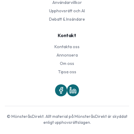
Användarvillkor
Upphovsrätt och AI
Debatt & Insändare
Kontakt
Kontakta oss
Annonsera
Om oss
Tipsa oss
©
MönsteråsDirekt
. Allt material på
MönsteråsDirekt
är skyddat
enligt upphovsrättslagen.