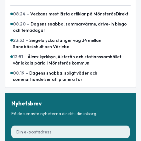
08:24
–
Veckans mest lästa artiklar på MönsteråsDirekt
08:20
–
Dagens snabba: sommarvärme, drive-in bingo
och temadagar
23:33
–
Singelolycka stänger väg 34 mellan
Sandbäckshult och Värlebo
12:51
–
Ålem: kyrkbyn, Alsterån och stationssamhället –
vår lokala pärla i Mönsterås kommun
08:19
–
Dagens snabba: soligt väder och
sommarhändelser att planera för
Nyhetsbrev
Få de senaste nyheterna direkt i din inkorg.