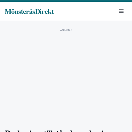
MönsteråsDirekt
ANNONS