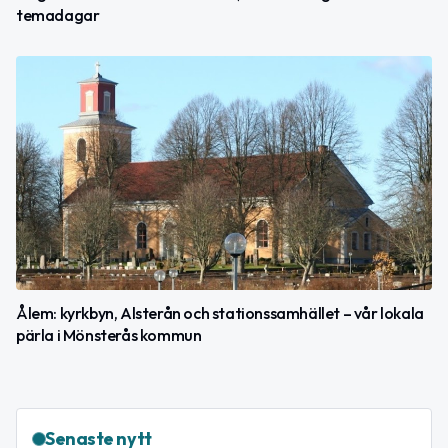
temadagar
Ålem: kyrkbyn, Alsterån och stationssamhället – vår lokala
pärla i Mönsterås kommun
Senaste nytt