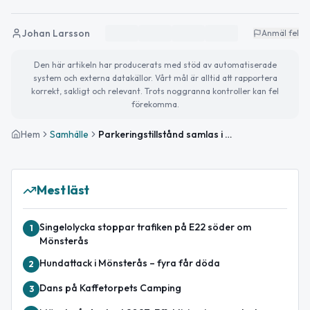
Johan Larsson
Anmäl fel
Den här artikeln har producerats med stöd av automatiserade
system och externa datakällor. Vårt mål är alltid att rapportera
korrekt, sakligt och relevant. Trots noggranna kontroller kan fel
förekomma.
Hem
Samhälle
Parkeringstillstånd samlas i Mönsterås servicecenter
Mest läst
Singelolycka stoppar trafiken på E22 söder om
1
Mönsterås
Hundattack i Mönsterås – fyra får döda
2
Dans på Kaffetorpets Camping
3