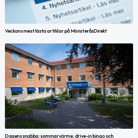
Veckans mest lästa artiklar på MönsteråsDirekt
Dagens snabba: sommarvärme, drive-in bingo och