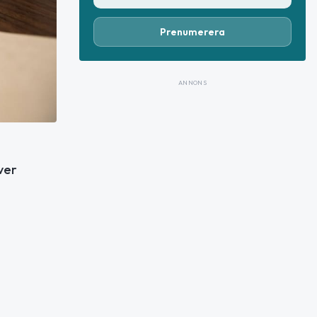
Prenumerera
ANNONS
ver