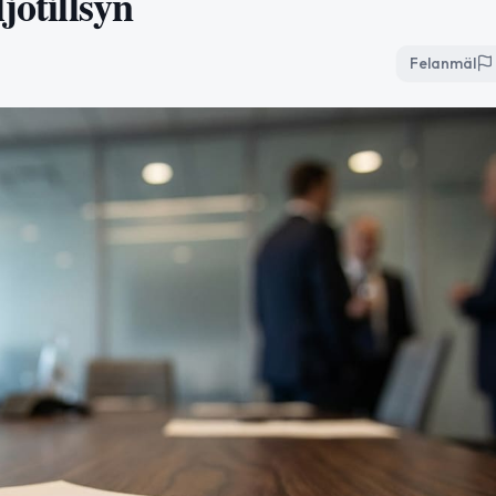
jötillsyn
Felanmäl