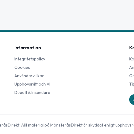
Information
K
Integritetspolicy
Ko
Cookies
An
Användarvillkor
Om
Upphovsrätt och AI
Ti
Debatt & Insändare
råsDirekt
. Allt material på
MönsteråsDirekt
är skyddat enligt upphovsr