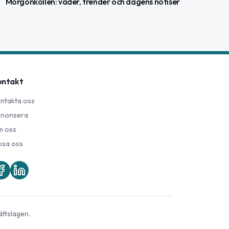
Morgonkollen: väder, trender och dagens notiser
ontakt
ntakta oss
nonsera
 oss
psa oss
ättslagen.