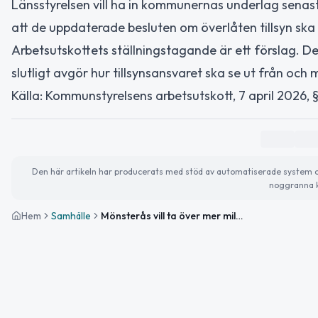
Länsstyrelsen vill ha in kommunernas underlag senast de
att de uppdaterade besluten om överlåten tillsyn ska t
Arbetsutskottets ställningstagande är ett förslag.
slutligt avgör hur tillsynsansvaret ska se ut från och
Källa: Kommunstyrelsens arbetsutskott, 7 april 2026, §
Den här artikeln har producerats med stöd av automatiserade system och 
noggranna k
Hem
Samhälle
Mönsterås vill ta över mer miljötillsyn