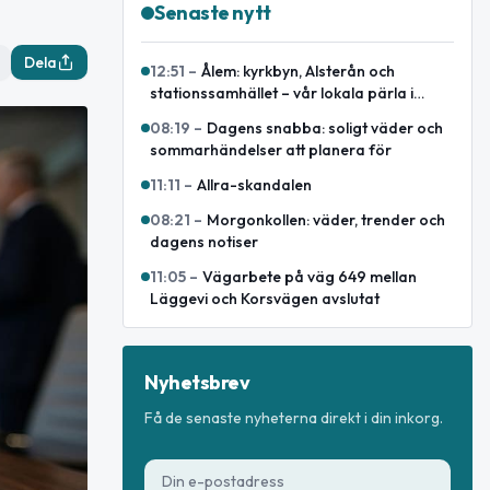
Senaste nytt
Dela
12:51
–
Ålem: kyrkbyn, Alsterån och
stationssamhället – vår lokala pärla i
Mönsterås kommun
08:19
–
Dagens snabba: soligt väder och
sommarhändelser att planera för
11:11
–
Allra-skandalen
08:21
–
Morgonkollen: väder, trender och
dagens notiser
11:05
–
Vägarbete på väg 649 mellan
Läggevi och Korsvägen avslutat
Nyhetsbrev
Få de senaste nyheterna direkt i din inkorg.