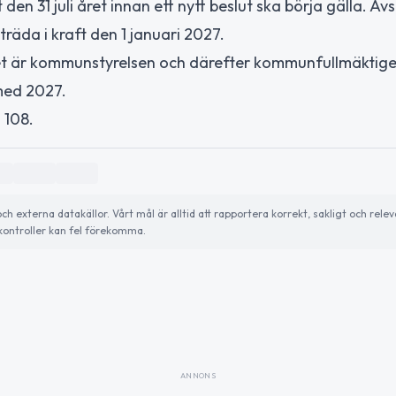
n 31 juli året innan ett nytt beslut ska börja gälla. Avs
räda i kraft den 1 januari 2027.
 Det är kommunstyrelsen och därefter kommunfullmäktig
 med 2027.
 108.
externa datakällor. Vårt mål är alltid att rapportera korrekt, sakligt och relev
ontroller kan fel förekomma.
ANNONS