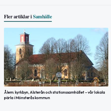
Fler artiklar i
Samhälle
Ålem: kyrkbyn, Alsterån och stationssamhället – vår lokala
pärla i Mönsterås kommun