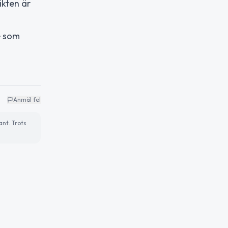
ikten är
e som
Anmäl fel
ant. Trots