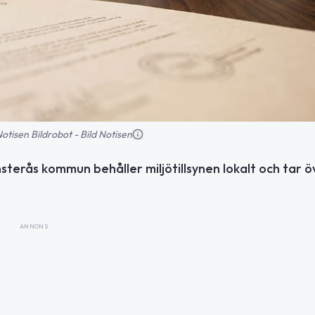
 Notisen Bildrobot - Bild Notisen
terås kommun behåller miljötillsynen lokalt och tar ö
ANNONS