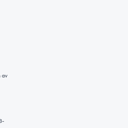
n av
B-