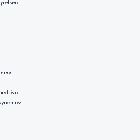
relsen i
 i
unens
bedriva
lsynen av