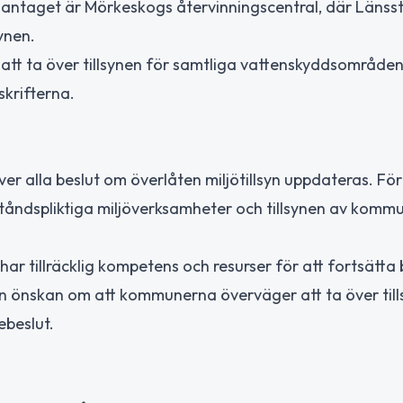
antaget är Mörkeskogs återvinningscentral, där Länssty
ynen.
att ta över tillsynen för samtliga vattenskyddsområden
krifterna.
er alla beslut om överlåten miljötillsyn uppdateras. För
ståndspliktiga miljöverksamheter och tillsynen av komm
tillräcklig kompetens och resurser för att fortsätta 
t en önskan om att kommunerna överväger att ta över til
beslut.