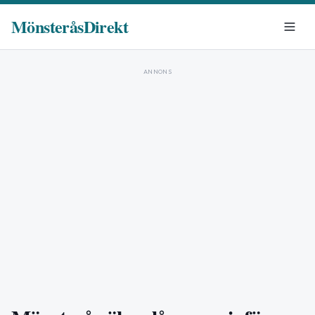
MönsteråsDirekt
ANNONS