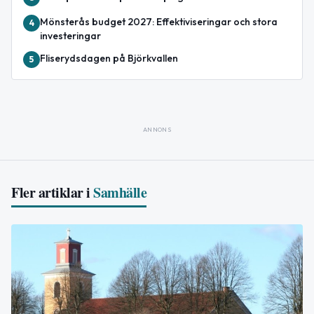
Mönsterås budget 2027: Effektiviseringar och stora
4
investeringar
Fliserydsdagen på Björkvallen
5
ANNONS
Fler artiklar i
Samhälle