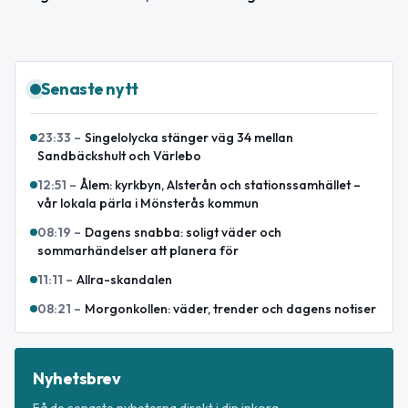
Senaste nytt
23:33
–
Singelolycka stänger väg 34 mellan
Sandbäckshult och Värlebo
12:51
–
Ålem: kyrkbyn, Alsterån och stationssamhället –
vår lokala pärla i Mönsterås kommun
08:19
–
Dagens snabba: soligt väder och
sommarhändelser att planera för
11:11
–
Allra-skandalen
08:21
–
Morgonkollen: väder, trender och dagens notiser
Nyhetsbrev
Få de senaste nyheterna direkt i din inkorg.