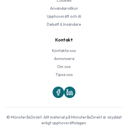
Cookies
Användarvillkor
Upphovsrätt och AI
Debatt & Insändare
Kontakt
Kontakta oss
Annonsera
Om oss
Tipsa oss
©
MönsteråsDirekt
. Allt material på
MönsteråsDirekt
är skyddat
enligt upphovsrättslagen.