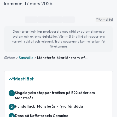
kommun, 17 mars 2026.
Anmäl fel
Den här artikeln har producerats med stöd av automatiserade
system och externa datakällor. Vårt mål är alltid att rapportera
korrekt, sakligt och relevant. Trots noggranna kontroller kan fel
förekomma.
Hem
Samhälle
Mönsterås ökar låneram inför investeringar 2026
Mest läst
Singelolycka stoppar trafiken på E22 söder om
1
Mönsterås
Hundattack i Mönsterås – fyra får döda
2
Dans på Kaffetorpets Camping
3