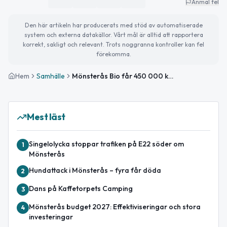
Anmäl fel
Den här artikeln har producerats med stöd av automatiserade
system och externa datakällor. Vårt mål är alltid att rapportera
korrekt, sakligt och relevant. Trots noggranna kontroller kan fel
förekomma.
Hem
Samhälle
Mönsterås Bio får 450 000 kronor i kommunbidrag
Mest läst
Singelolycka stoppar trafiken på E22 söder om
1
Mönsterås
Hundattack i Mönsterås – fyra får döda
2
Dans på Kaffetorpets Camping
3
Mönsterås budget 2027: Effektiviseringar och stora
4
investeringar