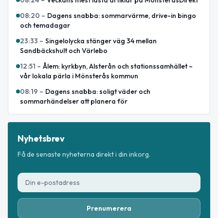
08:20
–
Dagens snabba: sommarvärme, drive-in bingo
och temadagar
23:33
–
Singelolycka stänger väg 34 mellan
Sandbäckshult och Värlebo
12:51
–
Ålem: kyrkbyn, Alsterån och stationssamhället –
vår lokala pärla i Mönsterås kommun
08:19
–
Dagens snabba: soligt väder och
sommarhändelser att planera för
Nyhetsbrev
Få de senaste nyheterna direkt i din inkorg.
Prenumerera