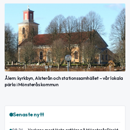
Ålem: kyrkbyn, Alsterån och stationssamhället – vår lokala
pärla i Mönsterås kommun
Senaste nytt
08:24
–
Veckans mest lästa artiklar på MönsteråsDirekt