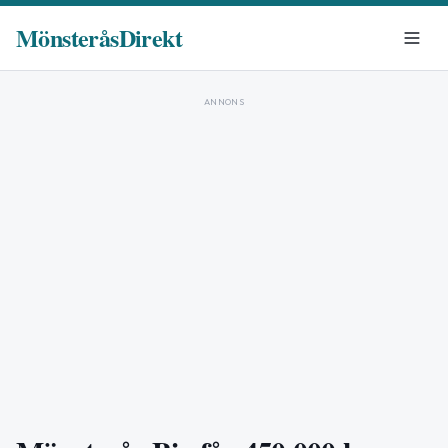
MönsteråsDirekt
ANNONS