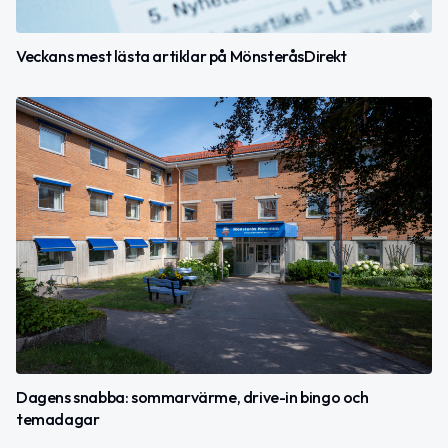
Veckans mest lästa artiklar på MönsteråsDirekt
Dagens snabba: sommarvärme, drive-in bingo och
temadagar