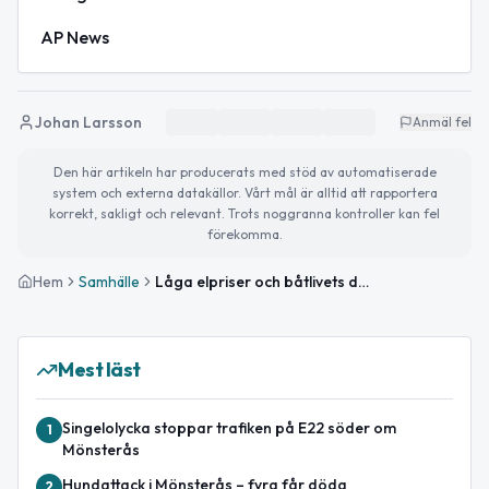
AP News
Johan Larsson
Anmäl fel
Den här artikeln har producerats med stöd av automatiserade
system och externa datakällor. Vårt mål är alltid att rapportera
korrekt, sakligt och relevant. Trots noggranna kontroller kan fel
förekomma.
Hem
Samhälle
Låga elpriser och båtlivets dag – så blir lördagen
Mest läst
Singelolycka stoppar trafiken på E22 söder om
1
Mönsterås
Hundattack i Mönsterås – fyra får döda
2