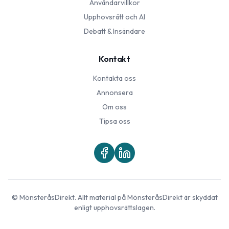
Användarvillkor
Upphovsrätt och AI
Debatt & Insändare
Kontakt
Kontakta oss
Annonsera
Om oss
Tipsa oss
©
MönsteråsDirekt
. Allt material på
MönsteråsDirekt
är skyddat
enligt upphovsrättslagen.