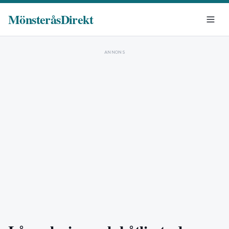
MönsteråsDirekt
ANNONS