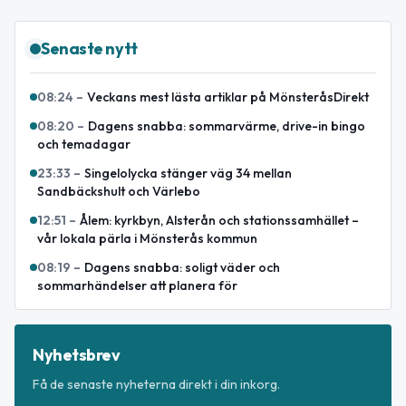
Senaste nytt
08:24
–
Veckans mest lästa artiklar på MönsteråsDirekt
08:20
–
Dagens snabba: sommarvärme, drive-in bingo
och temadagar
23:33
–
Singelolycka stänger väg 34 mellan
Sandbäckshult och Värlebo
12:51
–
Ålem: kyrkbyn, Alsterån och stationssamhället –
vår lokala pärla i Mönsterås kommun
08:19
–
Dagens snabba: soligt väder och
sommarhändelser att planera för
Nyhetsbrev
Få de senaste nyheterna direkt i din inkorg.