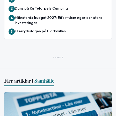
Dans på Kaffetorpets Camping
3
Mönsterås budget 2027: Effektiviseringar och stora
4
investeringar
Fliserydsdagen på Björkvallen
5
ANNONS
Fler artiklar i
Samhälle