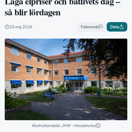
Låga elpriser och båtlivets dag –
så blir lördagen
23 maj 2026
Felanmäl
Dela
Illustrationsbild: JHW - Mostphotos