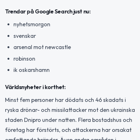
Trendar på Google Search just nu:
nyhetsmorgon
svenskar
arsenal mot newcastle
robinson
ik oskarshamn
Världsnyheter i korthet:
Minst fem personer har dödats och 46 skadats i
ryska drönar- och missilattacker mot den ukrainska
staden Dnipro under natten. Flera bostadshus och
företag har förstörts, och attackerna har orsakat
omfattande bränder. Även andra områden i