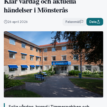
Klar vårdag och aktuella
händelser i Mönsterås
26 april 2026
Felanmäl
Dela
Solig vårdag, brand i Timmernabben och