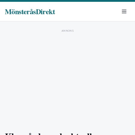
MönsteråsDirekt
ANNONS