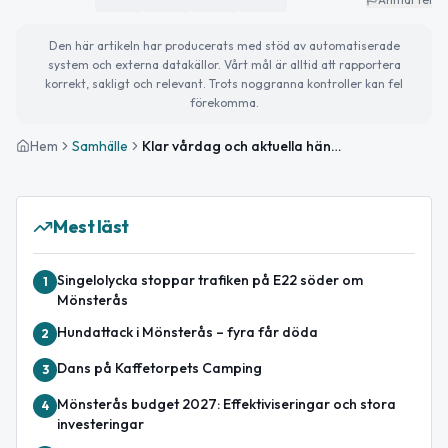
Den här artikeln har producerats med stöd av automatiserade
system och externa datakällor. Vårt mål är alltid att rapportera
korrekt, sakligt och relevant. Trots noggranna kontroller kan fel
förekomma.
Hem
Samhälle
Klar vårdag och aktuella händelser i Mönsterås
Mest läst
Singelolycka stoppar trafiken på E22 söder om
1
Mönsterås
Hundattack i Mönsterås – fyra får döda
2
Dans på Kaffetorpets Camping
3
Mönsterås budget 2027: Effektiviseringar och stora
4
investeringar