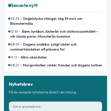
Senaste nytt
23:33
–
Singelolycka stänger väg 34 norr om
Blomstermåla
12:51
–
Ålem: kyrkbyn, Alsterån och stationssamhället –
vår lokala pärla i Mönsterås kommun
08:19
–
Dagens snabba: soligt väder och
sommarhändelser att planera för
11:11
–
Allra-skandalen
08:21
–
Morgonkollen: väder, trender och dagens notiser
Nyhetsbrev
Få de senaste nyheterna direkt i din inkorg.