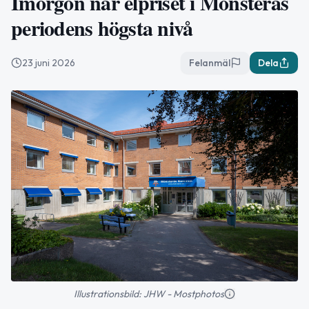
Imorgon når elpriset i Mönsterås
periodens högsta nivå
23 juni 2026
Felanmäl
Dela
Illustrationsbild: JHW - Mostphotos