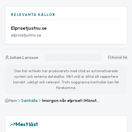
RELEVANTA KÄLLOR
Elprisetjustnu.se
elprisetjustnu.se
Johan Larsson
Anmäl fel
Den här artikeln har producerats med stöd av automatiserade
system och externa datakällor. Vårt mål är alltid att rapportera
korrekt, sakligt och relevant. Trots noggranna kontroller kan fel
förekomma.
Hem
Samhälle
Imorgon når elpriset i Mönsterås periodens högsta nivå
Mest läst