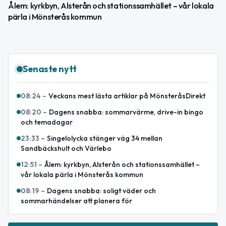
Ålem: kyrkbyn, Alsterån och stationssamhället – vår lokala
pärla i Mönsterås kommun
Senaste nytt
08:24
–
Veckans mest lästa artiklar på MönsteråsDirekt
08:20
–
Dagens snabba: sommarvärme, drive-in bingo
och temadagar
23:33
–
Singelolycka stänger väg 34 mellan
Sandbäckshult och Värlebo
12:51
–
Ålem: kyrkbyn, Alsterån och stationssamhället –
vår lokala pärla i Mönsterås kommun
08:19
–
Dagens snabba: soligt väder och
sommarhändelser att planera för