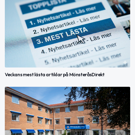
Veckans mest lästa artiklar på MönsteråsDirekt