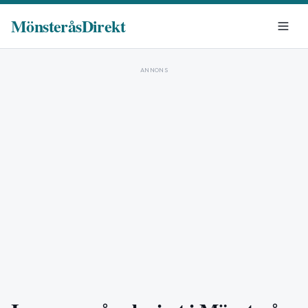
MönsteråsDirekt
ANNONS