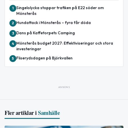
Singelolycka stoppar trafiken på E22 söder om
1
Mönsterås
Hundattack i Mönsterås – fyra får döda
2
Dans på Kaffetorpets Camping
3
Mönsterås budget 2027: Effektiviseringar och stora
4
investeringar
Fliserydsdagen på Björkvallen
5
ANNONS
Fler artiklar i
Samhälle