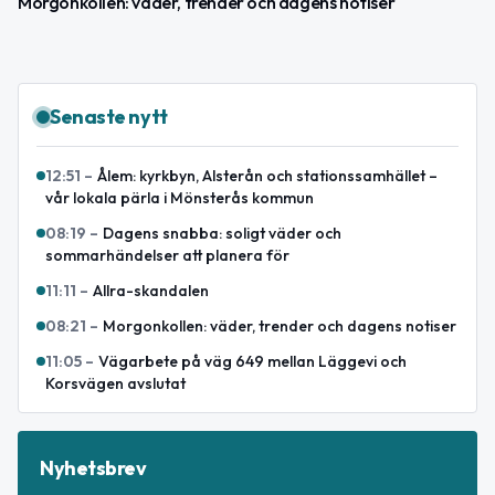
Morgonkollen: väder, trender och dagens notiser
Senaste nytt
12:51
–
Ålem: kyrkbyn, Alsterån och stationssamhället –
vår lokala pärla i Mönsterås kommun
08:19
–
Dagens snabba: soligt väder och
sommarhändelser att planera för
11:11
–
Allra-skandalen
08:21
–
Morgonkollen: väder, trender och dagens notiser
11:05
–
Vägarbete på väg 649 mellan Läggevi och
Korsvägen avslutat
Nyhetsbrev