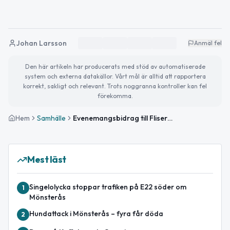
Johan Larsson
Anmäl fel
Den här artikeln har producerats med stöd av automatiserade
system och externa datakällor. Vårt mål är alltid att rapportera
korrekt, sakligt och relevant. Trots noggranna kontroller kan fel
förekomma.
Hem
Samhälle
Evenemangsbidrag till Fliserydsdagen 2026
Mest läst
Singelolycka stoppar trafiken på E22 söder om
1
Mönsterås
Hundattack i Mönsterås – fyra får döda
2