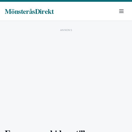
MönsteråsDirekt
ANNONS