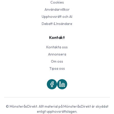
Cookies
Användarvillkor
Upphovsrätt och AI
Debatt & Insändare
Kontakt
Kontakta oss
Annonsera
Om oss
Tipsa oss
©
MönsteråsDirekt
. Allt material på
MönsteråsDirekt
är skyddat
enligt upphovsrättslagen.