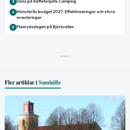
Dans på Kaffetorpets Camping
3
Mönsterås budget 2027: Effektiviseringar och stora
4
investeringar
Fliserydsdagen på Björkvallen
5
ANNONS
Fler artiklar i
Samhälle