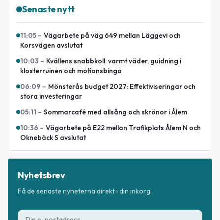
Senaste nytt
11:05
–
Vägarbete på väg 649 mellan Läggevi och
Korsvägen avslutat
10:03
–
Kvällens snabbkoll: varmt väder, guidning i
klosterruinen och motionsbingo
06:09
–
Mönsterås budget 2027: Effektiviseringar och
stora investeringar
05:11
–
Sommarcafé med allsång och skrönor i Ålem
10:36
–
Vägarbete på E22 mellan Trafikplats Ålem N och
Oknebäck S avslutat
Nyhetsbrev
Få de senaste nyheterna direkt i din inkorg.