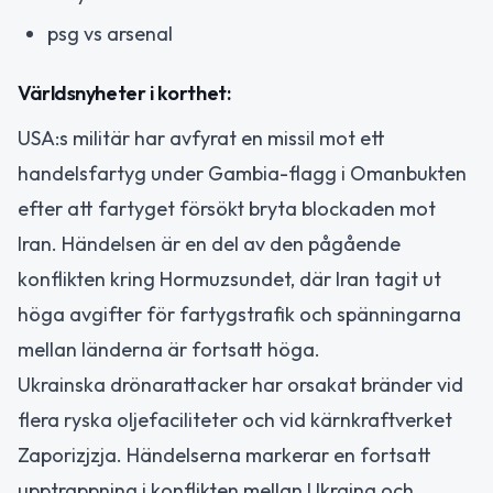
psg vs arsenal
Världsnyheter i korthet:
USA:s militär har avfyrat en missil mot ett
handelsfartyg under Gambia-flagg i Omanbukten
efter att fartyget försökt bryta blockaden mot
Iran. Händelsen är en del av den pågående
konflikten kring Hormuzsundet, där Iran tagit ut
höga avgifter för fartygstrafik och spänningarna
mellan länderna är fortsatt höga.
Ukrainska drönarattacker har orsakat bränder vid
flera ryska oljefaciliteter och vid kärnkraftverket
Zaporizjzja. Händelserna markerar en fortsatt
upptrappning i konflikten mellan Ukraina och