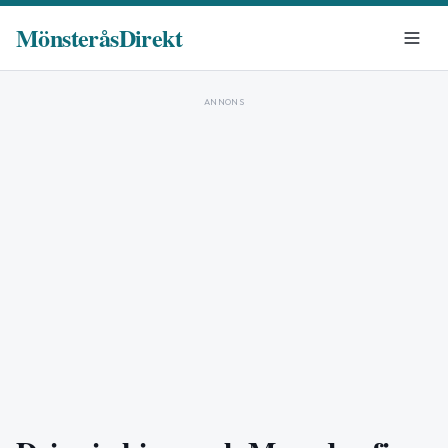
MönsteråsDirekt
ANNONS