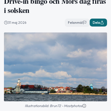
Drive-in bingo och Mors dag firas
i solsken
31 maj 2026
Felanmäl
Dela
Illustrationsbild: Brun72 - Mostphotos