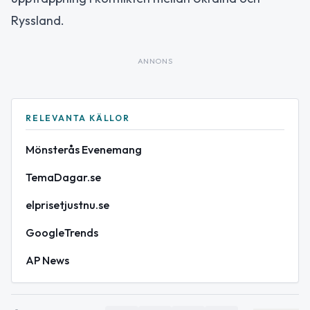
Ryssland.
ANNONS
RELEVANTA KÄLLOR
Mönsterås Evenemang
TemaDagar.se
elprisetjustnu.se
GoogleTrends
AP News