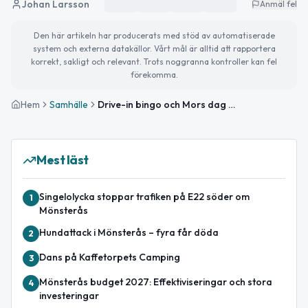
Johan Larsson
Anmäl fel
Den här artikeln har producerats med stöd av automatiserade
system och externa datakällor. Vårt mål är alltid att rapportera
korrekt, sakligt och relevant. Trots noggranna kontroller kan fel
förekomma.
Hem
Samhälle
Drive-in bingo och Mors dag firas i solsken
Mest läst
Singelolycka stoppar trafiken på E22 söder om
1
Mönsterås
Hundattack i Mönsterås – fyra får döda
2
Dans på Kaffetorpets Camping
3
Mönsterås budget 2027: Effektiviseringar och stora
4
investeringar