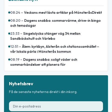
08:24
–
Veckans mest lästa artiklar på MönsteråsDirekt
08:20
–
Dagens snabba: sommarvärme, drive-in bingo
och temadagar
23:33
–
Singelolycka stänger väg 34 mellan
Sandbäckshult och Värlebo
12:51
–
Ålem: kyrkbyn, Alsterån och stationssamhället –
vår lokala pärla i Mönsterås kommun
08:19
–
Dagens snabba: soligt väder och
sommarhändelser att planera för
Nyhetsbrev
Få de senaste nyheterna direkt i din inkorg.