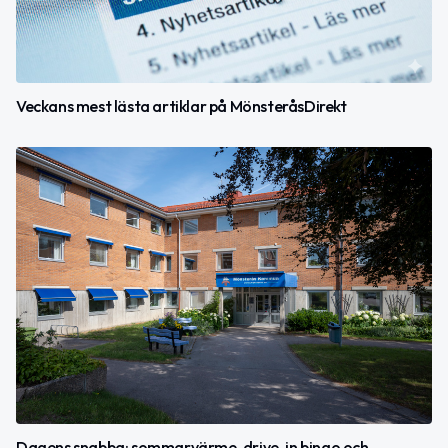
Veckans mest lästa artiklar på MönsteråsDirekt
Dagens snabba: sommarvärme, drive-in bingo och