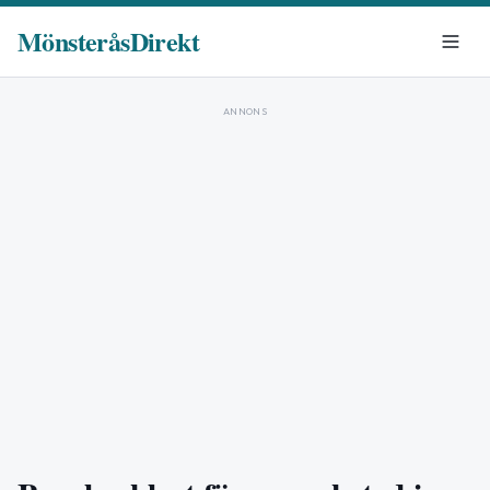
MönsteråsDirekt
ANNONS