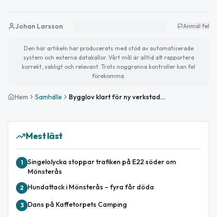
Johan Larsson
Anmäl fel
Den här artikeln har producerats med stöd av automatiserade
system och externa datakällor. Vårt mål är alltid att rapportera
korrekt, sakligt och relevant. Trots noggranna kontroller kan fel
förekomma.
Hem
Samhälle
Bygglov klart för ny verkstad i Blomstermåla
Mest läst
Singelolycka stoppar trafiken på E22 söder om
1
Mönsterås
Hundattack i Mönsterås – fyra får döda
2
Dans på Kaffetorpets Camping
3