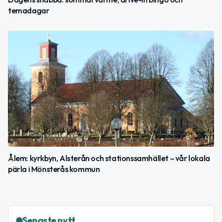
temadagar
Ålem: kyrkbyn, Alsterån och stationssamhället – vår lokala
pärla i Mönsterås kommun
Senaste nytt