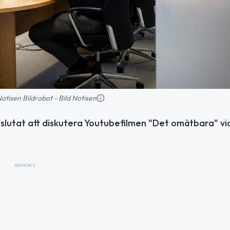
 Notisen Bildrobot - Bild Notisen
slutat att diskutera Youtubefilmen "Det omätbara" vid
ANNONS