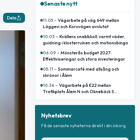
Senaste nytt
Dela
11:05
–
Vägarbete på väg 649 mellan
Läggevi och Korsvägen avslutat
10:03
–
Kvällens snabbkoll: varmt väder,
guidning i klosterruinen och motionsbingo
06:09
–
Mönsterås budget 2027:
Effektiviseringar och stora investeringar
05:11
–
Sommarcafé med allsång och
skrönor i Ålem
10:36
–
Vägarbete på E22 mellan
Trafikplats Ålem N och Oknebäck S
avslutat
Nyhetsbrev
Få de senaste nyheterna direkt i din inkorg.