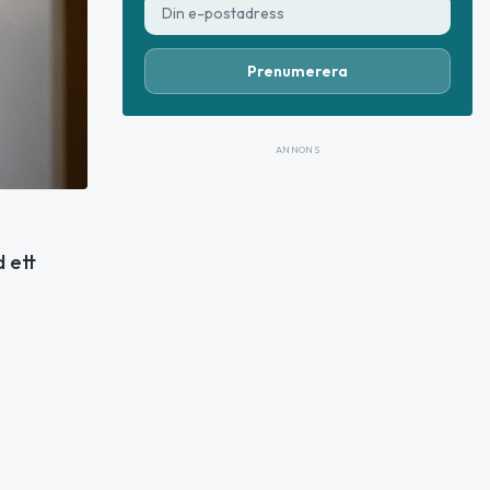
Prenumerera
ANNONS
 ett