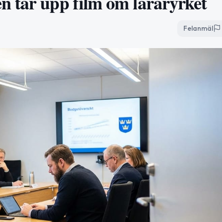
n tar upp film om läraryrket
Felanmäl