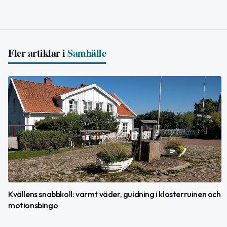
Fler artiklar i
Samhälle
Kvällens snabbkoll: varmt väder, guidning i klosterruinen och
motionsbingo