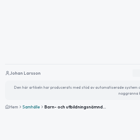
Johan Larsson
Den här artikeln har producerats med stöd av automatiserade system och 
noggranna k
Hem
Samhälle
Barn- och utbildningsnämnden tar upp film om läraryrket