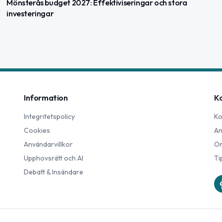
Mönsterås budget 2027: Effektiviseringar och stora
investeringar
Information
K
Integritetspolicy
Ko
Cookies
An
Användarvillkor
Om
Upphovsrätt och AI
Ti
Debatt & Insändare