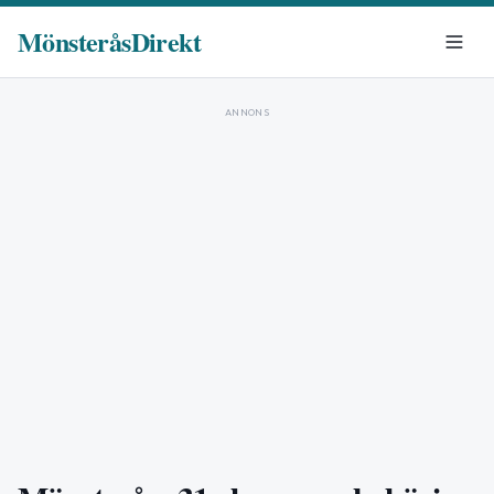
MönsteråsDirekt
ANNONS