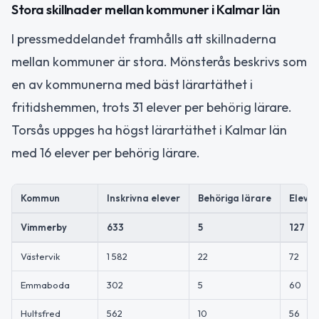
Stora skillnader mellan kommuner i Kalmar län
I pressmeddelandet framhålls att skillnaderna
mellan kommuner är stora. Mönsterås beskrivs som
en av kommunerna med bäst lärartäthet i
fritidshemmen, trots 31 elever per behörig lärare.
Torsås uppges ha högst lärartäthet i Kalmar län
med 16 elever per behörig lärare.
Kommun
Inskrivna elever
Behöriga lärare
Elever
Vimmerby
633
5
127
Västervik
1 582
22
72
Emmaboda
302
5
60
Hultsfred
562
10
56