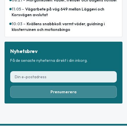
08:21
–
Morgonkollen: väder, trender och dagens notiser
11:05
–
Vägarbete på väg 649 mellan Läggevi och
Korsvägen avslutat
10:03
–
Kvällens snabbkoll: varmt väder, guidning i
klosterruinen och motionsbingo
Nyhetsbrev
Få de senaste nyheterna direkt i din inkorg.
Prenumerera