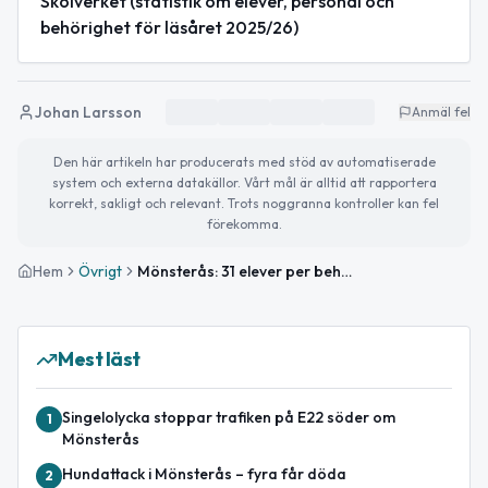
Skolverket (statistik om elever, personal och
behörighet för läsåret 2025/26)
Johan Larsson
Anmäl fel
Den här artikeln har producerats med stöd av automatiserade
system och externa datakällor. Vårt mål är alltid att rapportera
korrekt, sakligt och relevant. Trots noggranna kontroller kan fel
förekomma.
Hem
Övrigt
Mönsterås: 31 elever per behörig lärare i fritidshemmen
Mest läst
Singelolycka stoppar trafiken på E22 söder om
1
Mönsterås
Hundattack i Mönsterås – fyra får döda
2