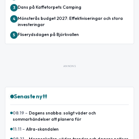
Dans på Kaffetorpets Camping
3
Mönsterås budget 2027: Effektiviseringar och stora
4
investeringar
Fliserydsdagen på Björkvallen
5
ANNONS
Senaste nytt
08:19
–
Dagens snabba: soligt väder och
sommarhändelser att planera för
11:11
–
Allra-skandalen