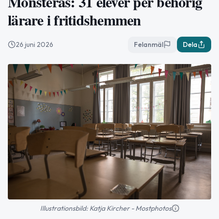
Mönsterås: 31 elever per behörig
lärare i fritidshemmen
26 juni 2026
Felanmäl
Dela
Illustrationsbild: Katja Kircher - Mostphotos