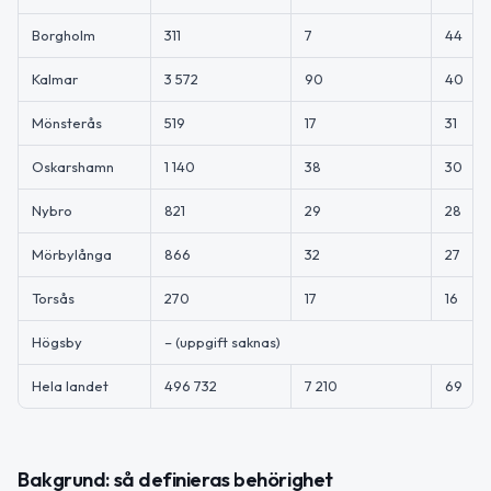
Borgholm
311
7
44
Kalmar
3 572
90
40
Mönsterås
519
17
31
Oskarshamn
1 140
38
30
Nybro
821
29
28
Mörbylånga
866
32
27
Torsås
270
17
16
Högsby
– (uppgift saknas)
Hela landet
496 732
7 210
69
Bakgrund: så definieras behörighet