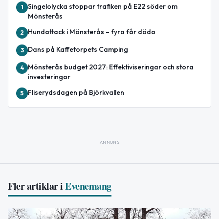
Singelolycka stoppar trafiken på E22 söder om
1
Mönsterås
Hundattack i Mönsterås – fyra får döda
2
Dans på Kaffetorpets Camping
3
Mönsterås budget 2027: Effektiviseringar och stora
4
investeringar
Fliserydsdagen på Björkvallen
5
ANNONS
Fler artiklar i
Evenemang