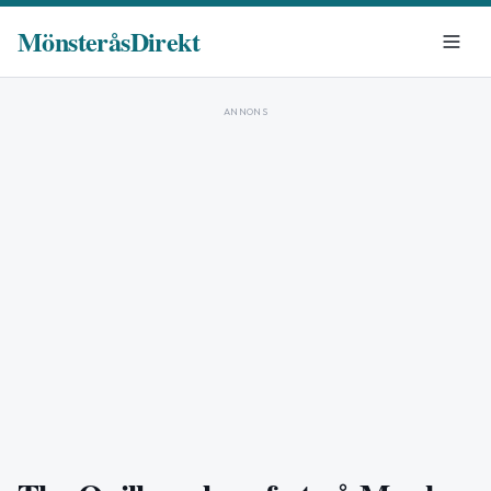
MönsteråsDirekt
ANNONS