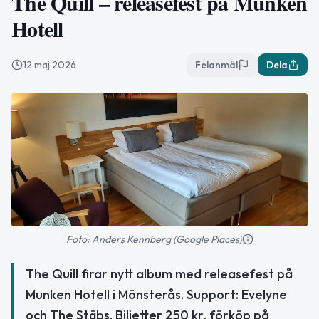
The Quill – releasefest på Munken
Hotell
12 maj 2026
Felanmäl
Dela
Foto: Anders Kennberg (Google Places)
The Quill firar nytt album med releasefest på
Munken Hotell i Mönsterås. Support: Evelyne
och The Stäbs. Biljetter 250 kr, förköp på