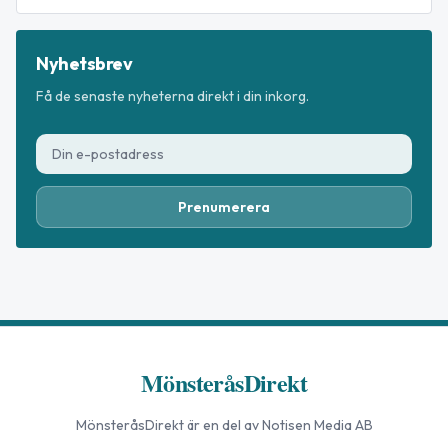
Nyhetsbrev
Få de senaste nyheterna direkt i din inkorg.
Prenumerera
MönsteråsDirekt
MönsteråsDirekt
är en del av Notisen Media AB