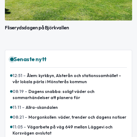
Fliserydsdagen på Björkvallen
Senaste nytt
12:51
–
Ålem: kyrkbyn, Alsterån och stationssamhället –
vår lokala pärla i Mönsterås kommun
08:19
–
Dagens snabba: soligt väder och
sommarhändelser att planera för
11:11
–
Allra-skandalen
08:21
–
Morgonkollen: väder, trender och dagens notiser
11:05
–
Vägarbete på väg 649 mellan Läggevi och
Korsvägen avslutat