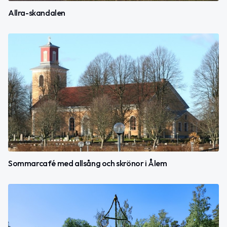
Allra-skandalen
Sommarcafé med allsång och skrönor i Ålem