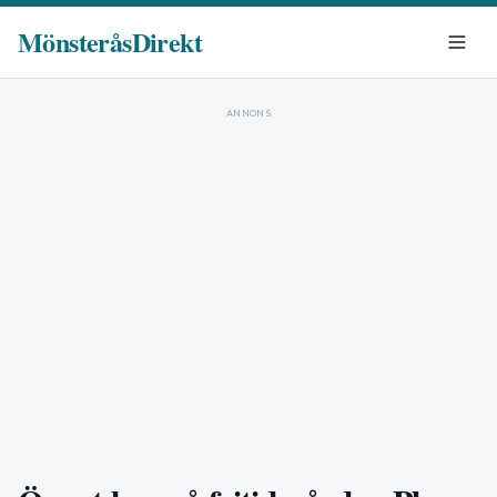
MönsteråsDirekt
ANNONS