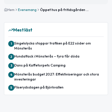
Hem
Evenemang
Öppet hus på fritidsgården Play
Mest läst
Singelolycka stoppar trafiken på E22 söder om
1
Mönsterås
Hundattack i Mönsterås – fyra får döda
2
Dans på Kaffetorpets Camping
3
Mönsterås budget 2027: Effektiviseringar och stora
4
investeringar
Fliserydsdagen på Björkvallen
5