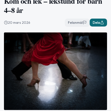
Kom och lek – lekstund för barn
4–8 år
20 mars 2026
Felanmäl
Dela