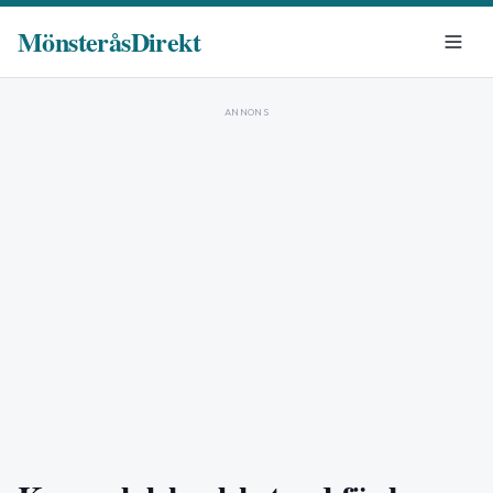
MönsteråsDirekt
ANNONS