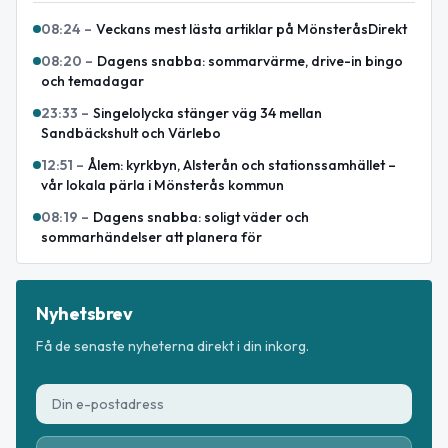
08:24
–
Veckans mest lästa artiklar på MönsteråsDirekt
08:20
–
Dagens snabba: sommarvärme, drive-in bingo
och temadagar
23:33
–
Singelolycka stänger väg 34 mellan
Sandbäckshult och Värlebo
12:51
–
Ålem: kyrkbyn, Alsterån och stationssamhället –
vår lokala pärla i Mönsterås kommun
08:19
–
Dagens snabba: soligt väder och
sommarhändelser att planera för
Nyhetsbrev
Få de senaste nyheterna direkt i din inkorg.