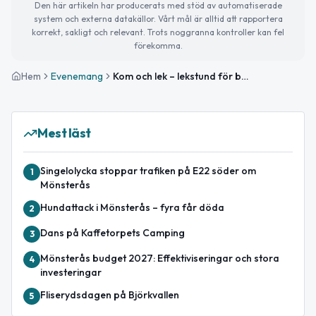
Den här artikeln har producerats med stöd av automatiserade
system och externa datakällor. Vårt mål är alltid att rapportera
korrekt, sakligt och relevant. Trots noggranna kontroller kan fel
förekomma.
Hem
Evenemang
Kom och lek – lekstund för barn 4–8 år
Mest läst
Singelolycka stoppar trafiken på E22 söder om
1
Mönsterås
Hundattack i Mönsterås – fyra får döda
2
Dans på Kaffetorpets Camping
3
Mönsterås budget 2027: Effektiviseringar och stora
4
investeringar
Fliserydsdagen på Björkvallen
5