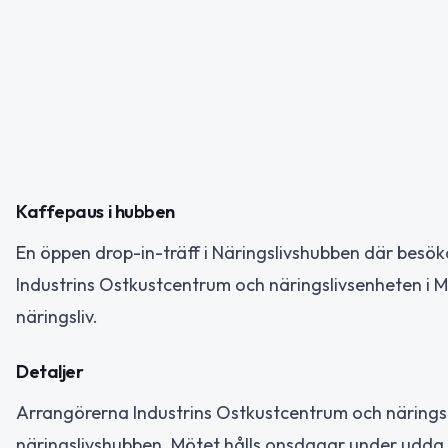
Kaffepaus i hubben
En öppen drop-in-träff i Näringslivshubben där besöka
Industrins Ostkustcentrum och näringslivsenheten i
näringsliv.
Detaljer
Arrangörerna Industrins Ostkustcentrum och näringsl
näringslivshubben. Mötet hålls onsdagar under udda 