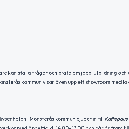
re kan ställa frågor och prata om jobb, utbildning och a
 Mönsterås kommun visar även upp ett showroom med lok
ivsenheten i Mönsterås kommun bjuder in till
Kaffepaus 
veckor med öppettid kl. 14.00–17.00 och pågår fram til