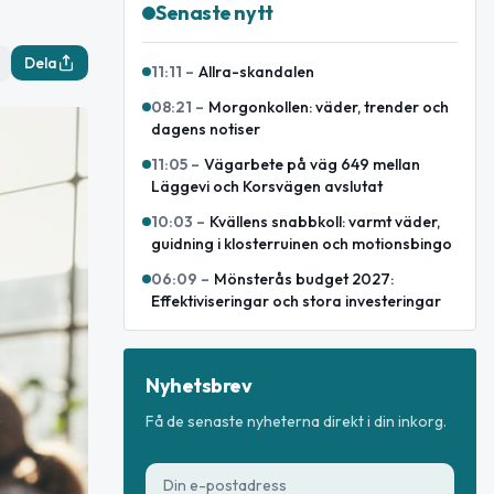
Senaste nytt
Dela
11:11
–
Allra-skandalen
08:21
–
Morgonkollen: väder, trender och
dagens notiser
11:05
–
Vägarbete på väg 649 mellan
Läggevi och Korsvägen avslutat
10:03
–
Kvällens snabbkoll: varmt väder,
guidning i klosterruinen och motionsbingo
06:09
–
Mönsterås budget 2027:
Effektiviseringar och stora investeringar
Nyhetsbrev
Få de senaste nyheterna direkt i din inkorg.