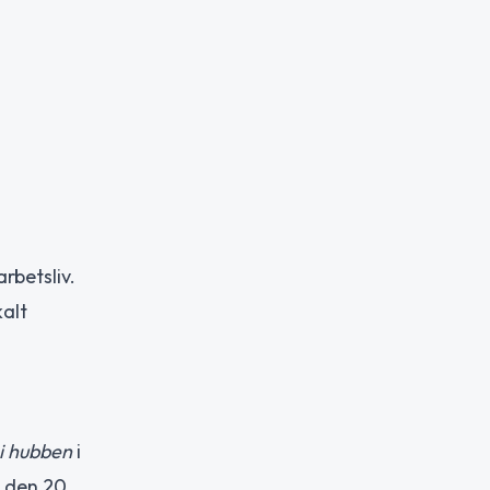
rbetsliv.
alt
i hubben
i
l den 20