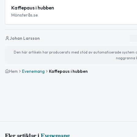
Kaffepaus i hubben
Mönsterås.se
Johan Larsson
Den här artikeln har producerats med stöd av automatiserade system och 
noggranna k
Hem
Evenemang
Kaffepaus i hubben
Fler artiklar i
Evenemang