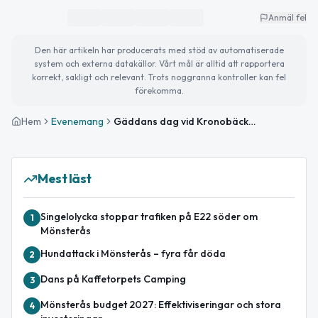
Anmäl fel
Den här artikeln har producerats med stöd av automatiserade
system och externa datakällor. Vårt mål är alltid att rapportera
korrekt, sakligt och relevant. Trots noggranna kontroller kan fel
förekomma.
Hem
Evenemang
Gäddans dag vid Kronobäcks våtmark
Mest läst
Singelolycka stoppar trafiken på E22 söder om
1
Mönsterås
Hundattack i Mönsterås – fyra får döda
2
Dans på Kaffetorpets Camping
3
Mönsterås budget 2027: Effektiviseringar och stora
4