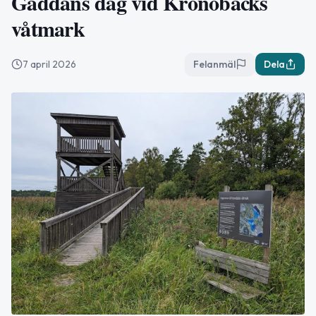
Gäddans dag vid Kronobäcks
våtmark
7 april 2026
Felanmäl
Dela