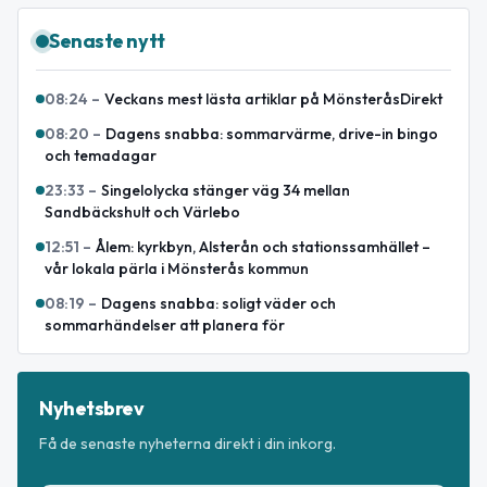
Senaste nytt
08:24
–
Veckans mest lästa artiklar på MönsteråsDirekt
08:20
–
Dagens snabba: sommarvärme, drive-in bingo
och temadagar
23:33
–
Singelolycka stänger väg 34 mellan
Sandbäckshult och Värlebo
12:51
–
Ålem: kyrkbyn, Alsterån och stationssamhället –
vår lokala pärla i Mönsterås kommun
08:19
–
Dagens snabba: soligt väder och
sommarhändelser att planera för
Nyhetsbrev
Få de senaste nyheterna direkt i din inkorg.