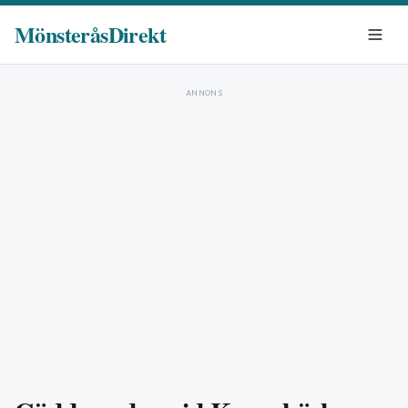
MönsteråsDirekt
ANNONS