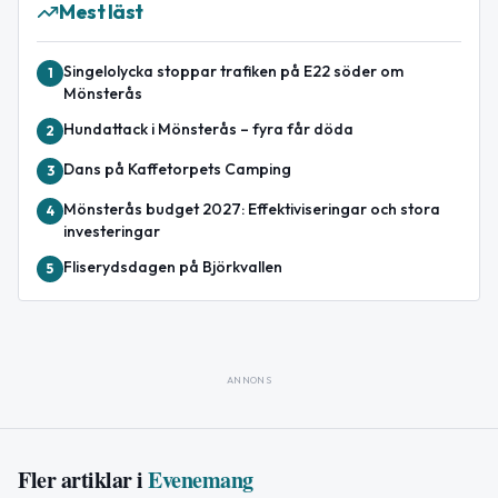
Mest läst
Singelolycka stoppar trafiken på E22 söder om
1
Mönsterås
Hundattack i Mönsterås – fyra får döda
2
Dans på Kaffetorpets Camping
3
Mönsterås budget 2027: Effektiviseringar och stora
4
investeringar
Fliserydsdagen på Björkvallen
5
ANNONS
Fler artiklar i
Evenemang