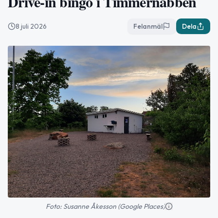
Drive-in bingo i Timmernabben
8 juli 2026
Felanmäl
Dela
Foto: Susanne Åkesson (Google Places)