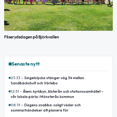
Fliserydsdagen på Björkvallen
Senaste nytt
23:33
–
Singelolycka stänger väg 34 mellan
Sandbäckshult och Värlebo
12:51
–
Ålem: kyrkbyn, Alsterån och stationssamhället –
vår lokala pärla i Mönsterås kommun
08:19
–
Dagens snabba: soligt väder och
sommarhändelser att planera för