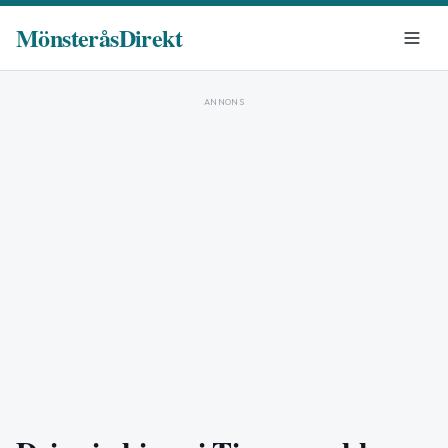
MönsteråsDirekt
ANNONS