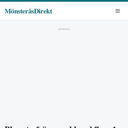
MönsteråsDirekt
ANNONS