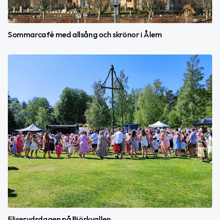
Sommarcafé med allsång och skrönor i Ålem
Fliserydsdagen på Björkvallen