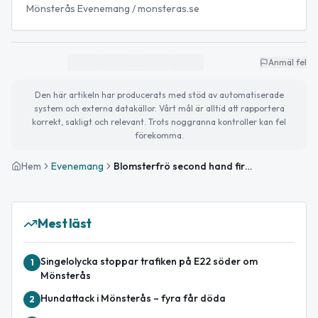
Mönsterås Evenemang / monsteras.se
Anmäl fel
Den här artikeln har producerats med stöd av automatiserade
system och externa datakällor. Vårt mål är alltid att rapportera
korrekt, sakligt och relevant. Trots noggranna kontroller kan fel
förekomma.
Hem
Evenemang
Blomsterfrö second hand firar 1-års jubileum
Mest läst
Singelolycka stoppar trafiken på E22 söder om
1
Mönsterås
Hundattack i Mönsterås – fyra får döda
2