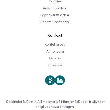
Cookies
Användarvillkor
Upphovsrätt och AI
Debatt & Insändare
Kontakt
Kontakta oss
Annonsera
Om oss
Tipsa oss
©
MönsteråsDirekt
. Allt material på
MönsteråsDirekt
är skyddat
enligt upphovsrättslagen.