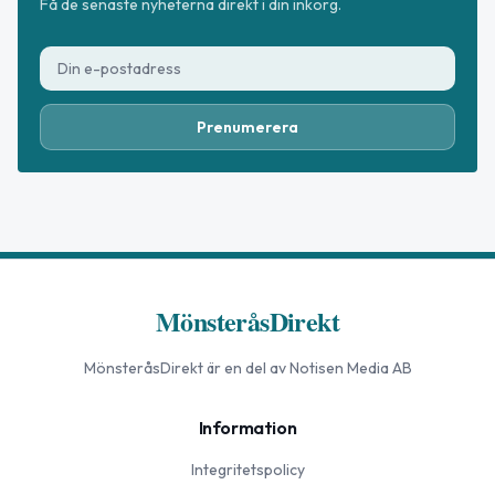
Få de senaste nyheterna direkt i din inkorg.
Prenumerera
MönsteråsDirekt
MönsteråsDirekt
är en del av Notisen Media AB
Information
Integritetspolicy