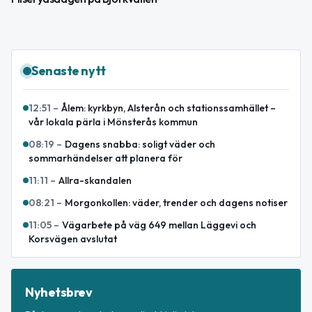
Senaste nytt
12:51
–
Ålem: kyrkbyn, Alsterån och stationssamhället –
vår lokala pärla i Mönsterås kommun
08:19
–
Dagens snabba: soligt väder och
sommarhändelser att planera för
11:11
–
Allra-skandalen
08:21
–
Morgonkollen: väder, trender och dagens notiser
11:05
–
Vägarbete på väg 649 mellan Läggevi och
Korsvägen avslutat
Nyhetsbrev