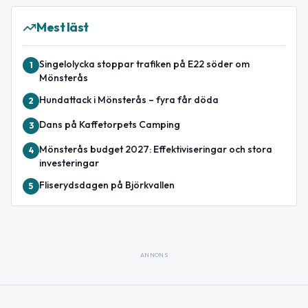
Mest läst
Singelolycka stoppar trafiken på E22 söder om
1
Mönsterås
Hundattack i Mönsterås – fyra får döda
2
Dans på Kaffetorpets Camping
3
Mönsterås budget 2027: Effektiviseringar och stora
4
investeringar
Fliserydsdagen på Björkvallen
5
ANNONS