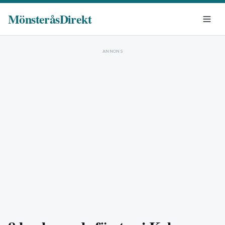
MönsteråsDirekt
ANNONS