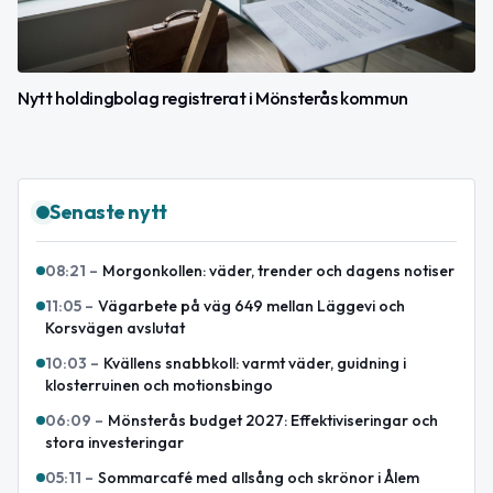
Nytt holdingbolag registrerat i Mönsterås kommun
Senaste nytt
08:21
–
Morgonkollen: väder, trender och dagens notiser
11:05
–
Vägarbete på väg 649 mellan Läggevi och
Korsvägen avslutat
10:03
–
Kvällens snabbkoll: varmt väder, guidning i
klosterruinen och motionsbingo
06:09
–
Mönsterås budget 2027: Effektiviseringar och
stora investeringar
05:11
–
Sommarcafé med allsång och skrönor i Ålem