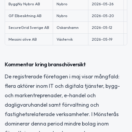
ByggNy Nybro AB
Nybro
2026-05-26
By
GF Elbesiktning AB
Nybro
2026-05-20
Ko
SecureGrid Sverige AB
Oskarshamn
2026-05-12
El
Messini olive AB
Västervik
2026-05-19
Im
Kommentar kring branschöversikt
De registrerade företagen i maj visar mångfald:
flera aktörer inom IT och digitala tjänster, bygg-
och markentreprenader, e-handel och
dagligvaruhandel samt förvaltning och
fastighetsrelaterade verksamheter. I Mönsterås
dominerar denna period mindre bolag inom