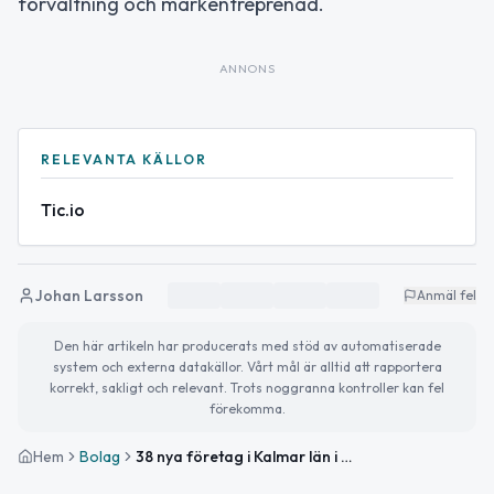
förvaltning och markentreprenad.
ANNONS
RELEVANTA KÄLLOR
Tic.io
Johan Larsson
Anmäl fel
Den här artikeln har producerats med stöd av automatiserade
system och externa datakällor. Vårt mål är alltid att rapportera
korrekt, sakligt och relevant. Trots noggranna kontroller kan fel
förekomma.
Hem
Bolag
38 nya företag i Kalmar län i maj 2026 – Mönsterås noterade två nyregistreringar