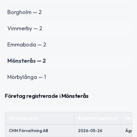
Borgholm — 2
Vimmerby — 2
Emmaboda — 2
Mönsterås — 2
Mörbylånga — 1
Företag registrerade i
Mönsterås
Företagsnamn
Registreringsdatum
Verks
CHM Förvaltning AB
2026-05-26
Äga o