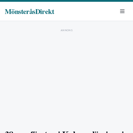
MönsteråsDirekt
ANNONS