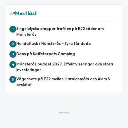
Mest läst
Singelolycka stoppar trafiken på E22 söder om
1
Mönsterås
Hundattack i Mönsterås – fyra får döda
2
Dans på Kaffetorpets Camping
3
Mönsterås budget 2027: Effektiviseringar och stora
4
investeringar
Vägarbete på E22 mellan Haraldsmåla och Ålem S
5
avslutat
ANNONS