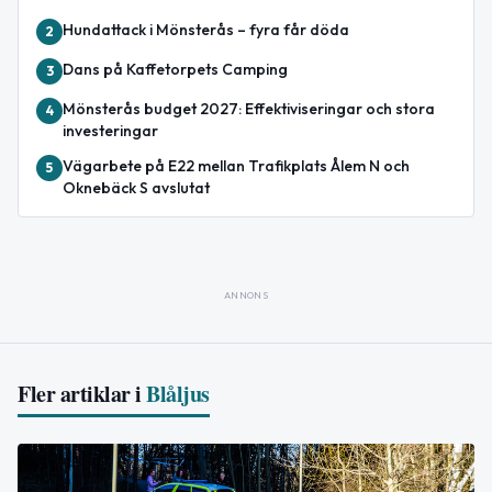
Hundattack i Mönsterås – fyra får döda
2
Dans på Kaffetorpets Camping
3
Mönsterås budget 2027: Effektiviseringar och stora
4
investeringar
Vägarbete på E22 mellan Trafikplats Ålem N och
5
Oknebäck S avslutat
ANNONS
Fler artiklar i
Blåljus