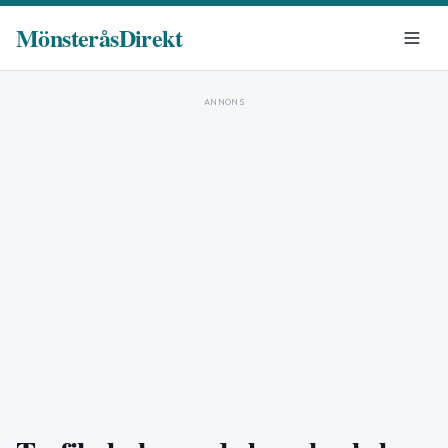
MönsteråsDirekt
ANNONS