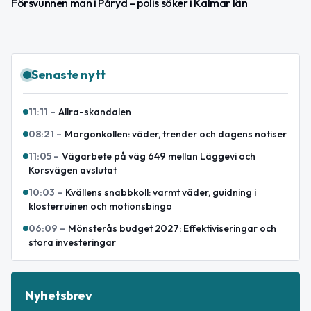
Försvunnen man i Påryd – polis söker i Kalmar län
Senaste nytt
11:11
–
Allra-skandalen
08:21
–
Morgonkollen: väder, trender och dagens notiser
11:05
–
Vägarbete på väg 649 mellan Läggevi och
Korsvägen avslutat
10:03
–
Kvällens snabbkoll: varmt väder, guidning i
klosterruinen och motionsbingo
06:09
–
Mönsterås budget 2027: Effektiviseringar och
stora investeringar
Nyhetsbrev