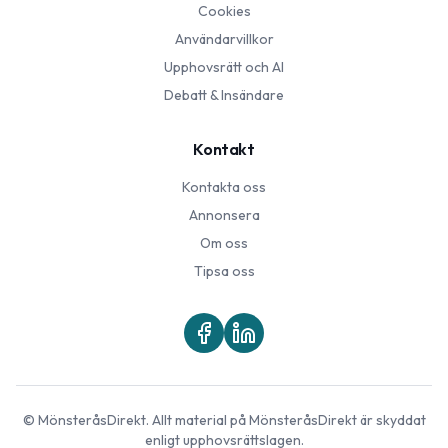
Cookies
Användarvillkor
Upphovsrätt och AI
Debatt & Insändare
Kontakt
Kontakta oss
Annonsera
Om oss
Tipsa oss
©
MönsteråsDirekt
. Allt material på
MönsteråsDirekt
är skyddat
enligt upphovsrättslagen.