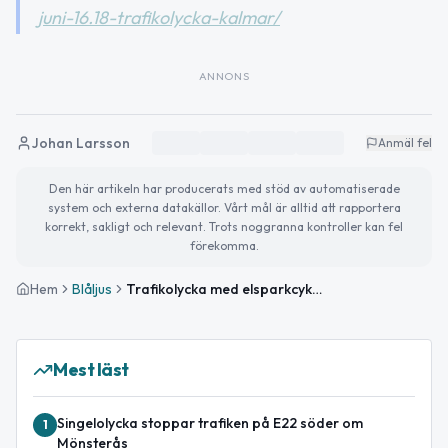
juni-16.18-trafikolycka-kalmar/
ANNONS
Johan Larsson
Anmäl fel
Den här artikeln har producerats med stöd av automatiserade
system och externa datakällor. Vårt mål är alltid att rapportera
korrekt, sakligt och relevant. Trots noggranna kontroller kan fel
förekomma.
Hem
Blåljus
Trafikolycka med elsparkcykel och personbil i Kalmar
Mest läst
Singelolycka stoppar trafiken på E22 söder om
1
Mönsterås