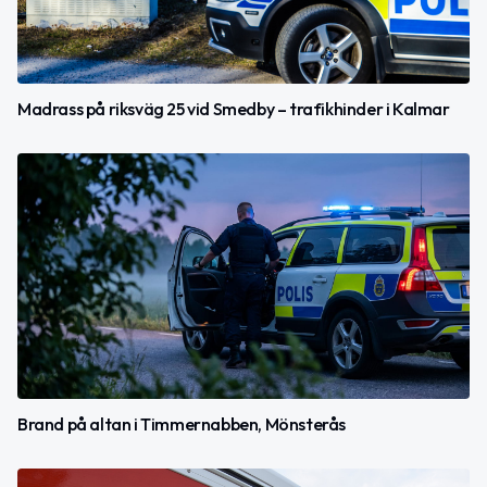
Madrass på riksväg 25 vid Smedby – trafikhinder i Kalmar
Brand på altan i Timmernabben, Mönsterås