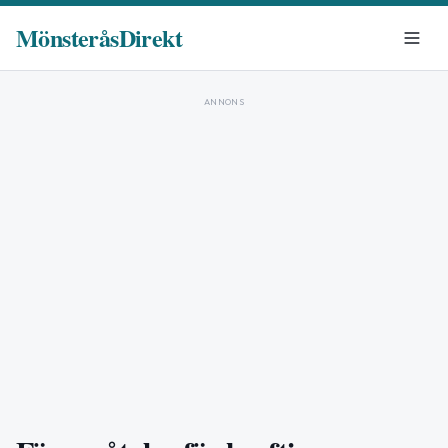
MönsteråsDirekt
ANNONS