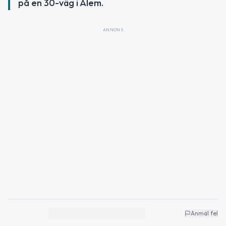
på en 30-väg i Ålem.
ANNONS
Anmäl fel