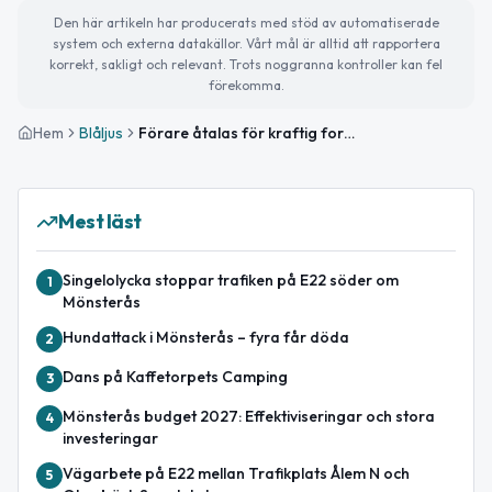
Den här artikeln har producerats med stöd av automatiserade
system och externa datakällor. Vårt mål är alltid att rapportera
korrekt, sakligt och relevant. Trots noggranna kontroller kan fel
förekomma.
Hem
Blåljus
Förare åtalas för kraftig fortkörning i Ålem
Mest läst
Singelolycka stoppar trafiken på E22 söder om
1
Mönsterås
Hundattack i Mönsterås – fyra får döda
2
Dans på Kaffetorpets Camping
3
Mönsterås budget 2027: Effektiviseringar och stora
4
investeringar
Vägarbete på E22 mellan Trafikplats Ålem N och
5