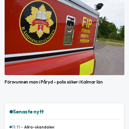
Försvunnen man i Påryd – polis söker i Kalmar län
Senaste nytt
11:11
–
Allra-skandalen